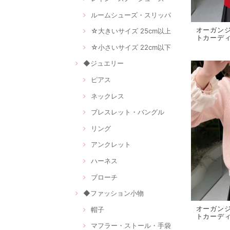
ルームシューズ・スリッパ
オーガン
☆大きいサイズ 25cm以上
トカーディガ
☆小さいサイズ 22cm以下
◆ジュエリー
ピアス
ネックレス
ブレスレット・バングル
リング
アンクレット
ハーネス
ブローチ
◆ファッション小物
オーガン
帽子
トカーディ
マフラー・ストール・手袋