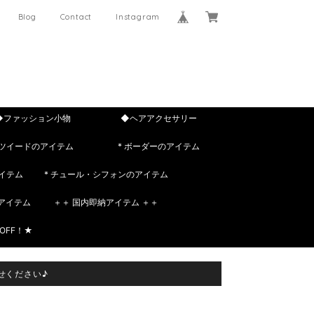
Blog
Contact
Instagram
◆ファッション小物
◆ヘアアクセサリー
 ツイードのアイテム
* ボーダーのアイテム
イテム
* チュール・シフォンのアイテム
rのアイテム
＋＋ 国内即納アイテム ＋＋
OFF！★
せください♪