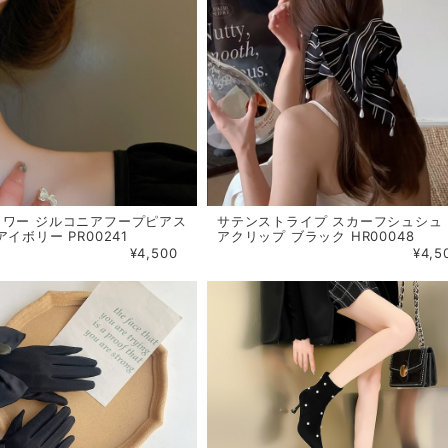
ラワー ジルコニアフープピアス
サテンストライプ スカーフシュシュ
イボリー PR00241
アクリップ ブラック HR00048
¥4,500
¥4,5