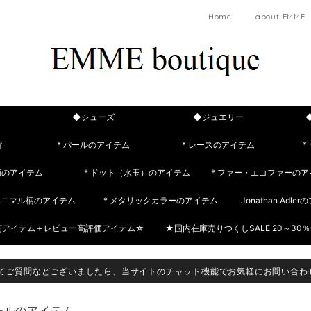
Home
about EMME
◆シューズ
◆ジュエリー
貨
* パールのアイテム
* レースのアイテム
*
柄のアイテム
* ドット（水玉）のアイテム
* ファー・エコファーのア
 アニマル柄のアイテム
* メタリックカラーのアイテム
Jonathan Adle
筋アイテム＋レビュー高評価アイテム☆
★国内在庫売りつくしSALE 20～30％
てご質問などございましたら、当サイトのチャット機能でお気軽にお問い合わ