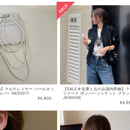
【SALE☆在庫１点のみ国内即納】ラ
納】マルチレイヤー パールネッ
ツイード ボンバージャケット ブラ
バー NE00017
JK00006
¥4,800
¥4,9