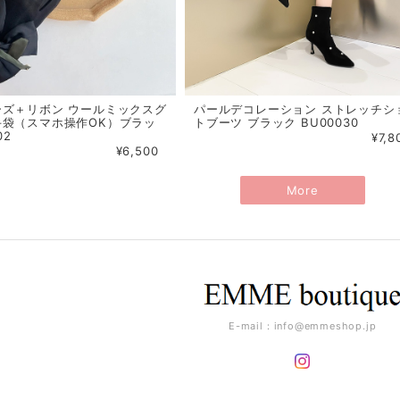
ーズ＋リボン ウールミックスグ
パールデコレーション ストレッチシ
手袋（スマホ操作OK）ブラッ
トブーツ ブラック BU00030
02
¥7,8
¥6,500
More
E-mail：
info@emmeshop.jp