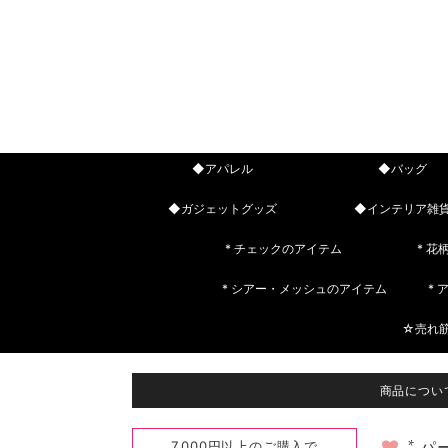
◆アパレル
◆バッグ
◆ガジェットグッズ
◆インテリア雑
* チェックのアイテム
* 花
* シアー・メッシュのアイテム
*
☆売れ
商品につい
7,000円以上のご購入で