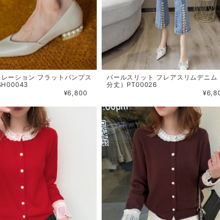
コレーション フラットパンプス
パールスリット フレアスリムデニム
H00043
分丈）PT00026
¥6,800
¥6,8