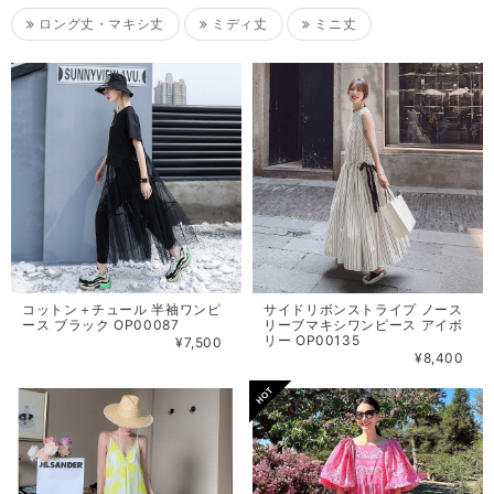
ロング丈・マキシ丈
ミディ丈
ミニ丈
コットン＋チュール 半袖ワンピ
サイドリボンストライプ ノース
ース ブラック OP00087
リーブマキシワンピース アイボ
リー OP00135
¥7,500
¥8,400