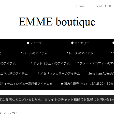
Home
about EMME
◆シューズ
◆ジュエリー
貨
* パールのアイテム
* レースのアイテム
*
柄のアイテム
* ドット（水玉）のアイテム
* ファー・エコファーのア
 アニマル柄のアイテム
* メタリックカラーのアイテム
Jonathan Adle
筋アイテム＋レビュー高評価アイテム☆
★国内在庫売りつくしSALE 20～30％
てご質問などございましたら、当サイトのチャット機能でお気軽にお問い合わ