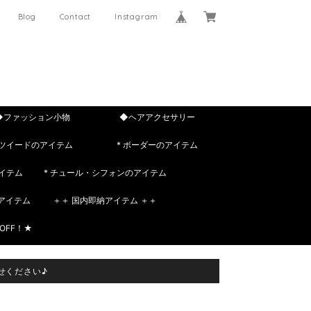
Blog
Contact
Instagram
◆ファッション小物
◆ヘアアクセサリー
 ツイードのアイテム
* ボーダーのアイテム
イテム
* チュール・シフォンのアイテム
rのアイテム
＋＋ 国内即納アイテム ＋＋
OFF！★
せください♪