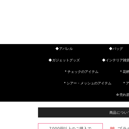
◆アパレル
◆バッグ
◆ガジェットグッズ
◆インテリア雑
* チェックのアイテム
* 花
* シアー・メッシュのアイテム
*
☆売れ
商品につい
7,000円以上のご購入で