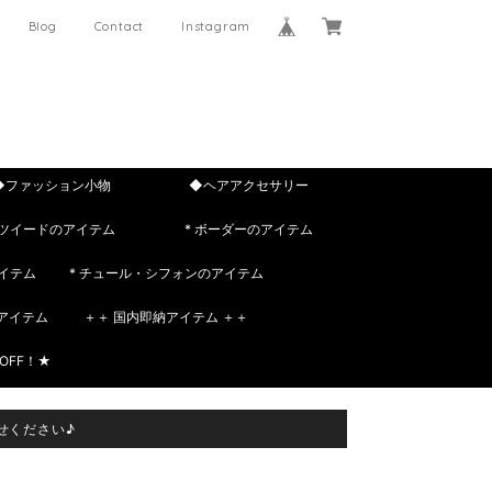
Blog
Contact
Instagram
◆ファッション小物
◆ヘアアクセサリー
 ツイードのアイテム
* ボーダーのアイテム
イテム
* チュール・シフォンのアイテム
rのアイテム
＋＋ 国内即納アイテム ＋＋
OFF！★
せください♪