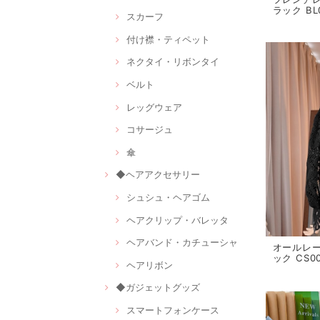
ラック BL
スカーフ
付け襟・ティペット
ネクタイ・リボンタイ
ベルト
レッグウェア
コサージュ
傘
◆ヘアアクセサリー
シュシュ・ヘアゴム
ヘアクリップ・バレッタ
ヘアバンド・カチューシャ
オールレー
ック CS0
ヘアリボン
◆ガジェットグッズ
スマートフォンケース