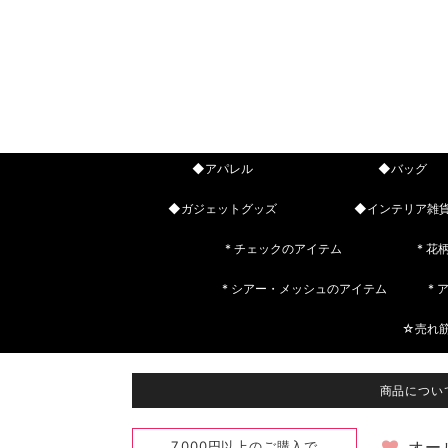
◆アパレル
◆バッグ
◆ガジェットグッズ
◆インテリア雑
* チェックのアイテム
* 花
* シアー・メッシュのアイテム
*
☆売れ
商品につい
7,000円以上のご購入で