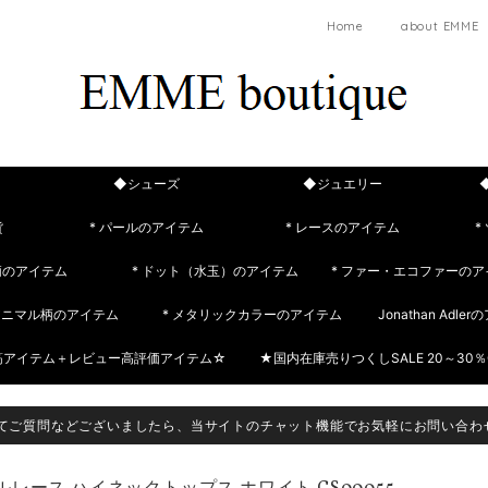
Home
about EMME
◆シューズ
◆ジュエリー
貨
* パールのアイテム
* レースのアイテム
*
柄のアイテム
* ドット（水玉）のアイテム
* ファー・エコファーのア
 アニマル柄のアイテム
* メタリックカラーのアイテム
Jonathan Adle
筋アイテム＋レビュー高評価アイテム☆
★国内在庫売りつくしSALE 20～30％
てご質問などございましたら、当サイトのチャット機能でお気軽にお問い合わ