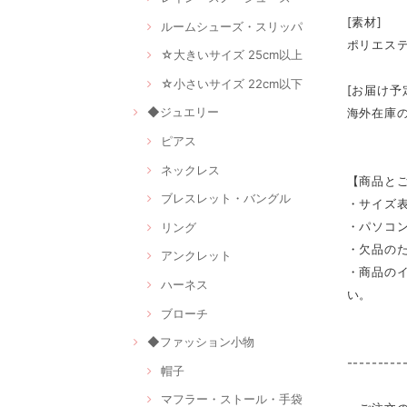
[素材]
ルームシューズ・スリッパ
ポリエス
☆大きいサイズ 25cm以上
☆小さいサイズ 22cm以下
[お届け予
◆ジュエリー
海外在庫
ピアス
ネックレス
【商品と
ブレスレット・バングル
・サイズ
・パソコ
リング
・欠品の
アンクレット
・商品の
ハーネス
い。
ブローチ
◆ファッション小物
---------
帽子
マフラー・ストール・手袋