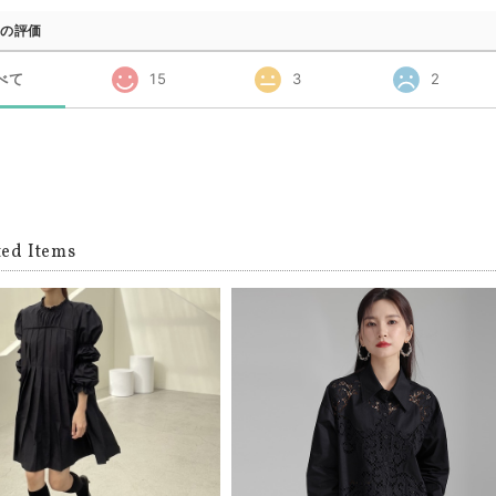
の評価
べて
15
3
2
ted Items