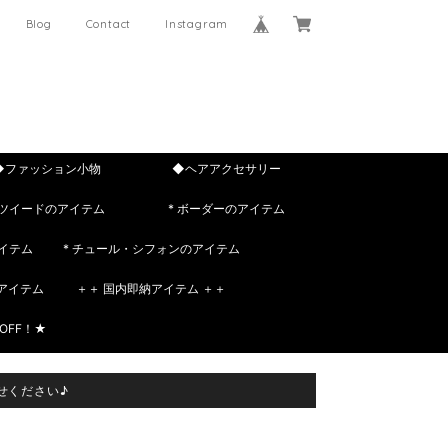
Blog
Contact
Instagram
◆ファッション小物
◆ヘアアクセサリー
 ツイードのアイテム
* ボーダーのアイテム
イテム
* チュール・シフォンのアイテム
rのアイテム
＋＋ 国内即納アイテム ＋＋
OFF！★
せください♪