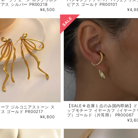
ス シルバー PR00218
ピアス ゴールド PR00101
¥4,500
¥4,9
【SALE☆在庫１点のみ国内即納】ド
ーフ ジルコニアストーン ス
ップモチーフ イヤーカフ（イヤーク
 ゴールド PR00217
プ）ゴールド（片耳用） PR00067
¥4,800
¥3,6