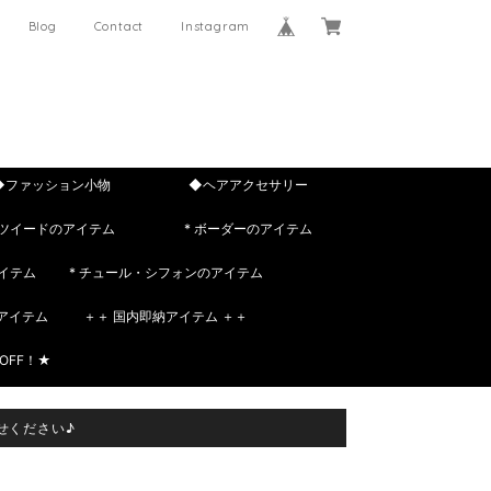
Blog
Contact
Instagram
◆ファッション小物
◆ヘアアクセサリー
 ツイードのアイテム
* ボーダーのアイテム
イテム
* チュール・シフォンのアイテム
rのアイテム
＋＋ 国内即納アイテム ＋＋
OFF！★
せください♪