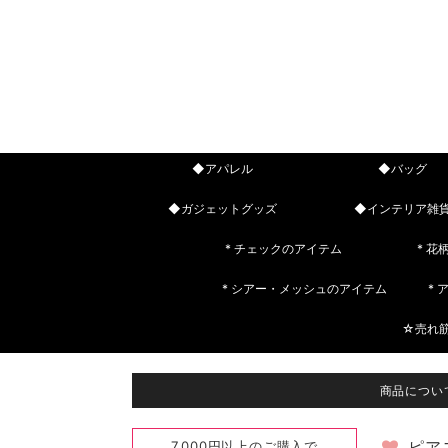
◆アパレル
◆バッグ
◆ガジェットグッズ
◆インテリア雑
* チェックのアイテム
* 花
* シアー・メッシュのアイテム
*
☆売れ
商品につい
7,000円以上のご購入で