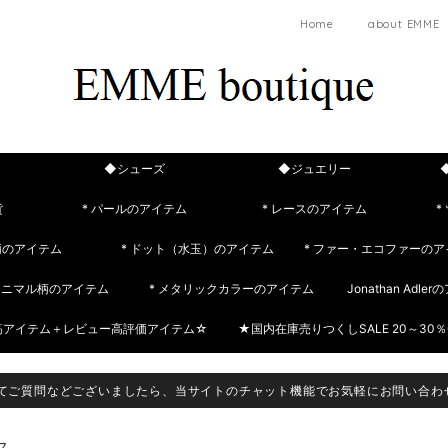
Home
about EMME
◆シューズ
◆ジュエリー
貨
* パールのアイテム
* レースのアイテム
*
柄のアイテム
* ドット（水玉）のアイテム
* ファー・エコファーのア
 アニマル柄のアイテム
* メタリックカラーのアイテム
Jonathan Adle
筋アイテム＋レビュー高評価アイテム☆
★国内在庫売りつくしSALE 20～30％
てご質問などございましたら、当サイトのチャット機能でお気軽にお問い合わ