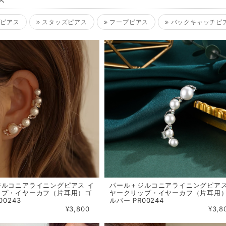
ス
ピアス
スタッズピアス
フープピアス
バックキャッチピ
ジルコニアライニングピアス イ
パール＋ジルコニアライニングピアス
ップ・イヤーカフ（片耳用）ゴ
ヤークリップ・イヤーカフ（片耳用
00243
ルバー PR00244
¥3,800
¥3,8