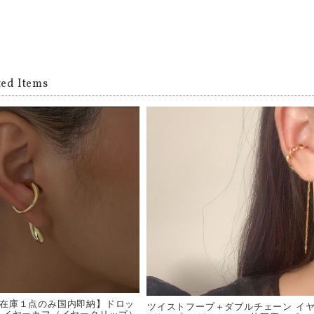
ted Items
☆在庫１点のみ国内即納】ドロッ
ツイストフープ＋ダブルチェーン イ
 イヤーカフ（イヤークリップ）