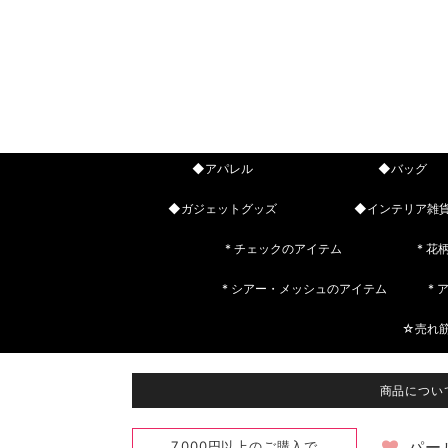
◆アパレル
◆バッグ
◆ガジェットグッズ
◆インテリア雑
* チェックのアイテム
* 花
* シアー・メッシュのアイテム
*
☆売れ
商品につい
7,000円以上のご購入で