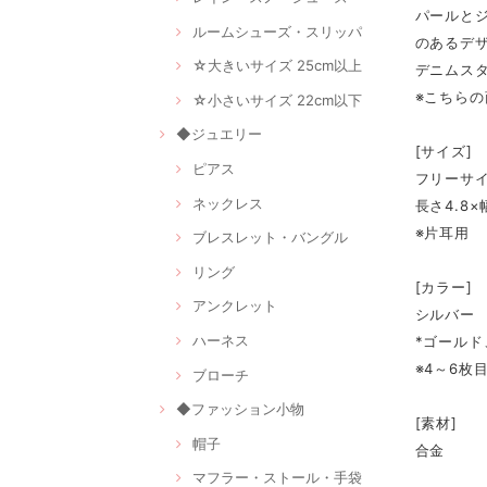
パールと
ルームシューズ・スリッパ
のあるデ
☆大きいサイズ 25cm以上
デニムス
※こちら
☆小さいサイズ 22cm以下
◆ジュエリー
[サイズ]
ピアス
フリーサ
ネックレス
長さ4.8×
※片耳用
ブレスレット・バングル
リング
[カラー]
アンクレット
シルバー
ハーネス
*ゴールド
※4～6枚
ブローチ
◆ファッション小物
[素材]
帽子
合金
マフラー・ストール・手袋