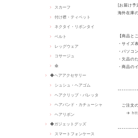
[お届け予
スカーフ
海外在庫
付け襟・ティペット
ネクタイ・リボンタイ
【商品と
ベルト
・サイズ
レッグウェア
・パソコ
コサージュ
・欠品の
傘
・商品の
◆ヘアアクセサリー
シュシュ・ヘアゴム
---------
ヘアクリップ・バレッタ
ヘアバンド・カチューシャ
ご注文の
→
ht
ヘアリボン
◆ガジェットグッズ
---------
スマートフォンケース