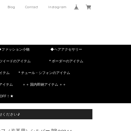
Blog
Contact
Instagram
◆ファッション小物
◆ヘアアクセサリー
 ツイードのアイテム
* ボーダーのアイテム
イテム
* チュール・シフォンのアイテム
rのアイテム
＋＋ 国内即納アイテム ＋＋
OFF！★
せください♪