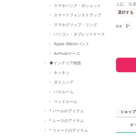
上記、注
スマホバッグ・ポシェット
スマートフォンストラップ
スマホグリップ・リング
数量
パソコン・タブレットケース
Apple Watchバンド
AirPodsケース
◆インテリア雑貨
キッチン
ダイニング
バスルーム
ベッドルーム
* パールのアイテム
ショップ
* レースのアイテム
す
* ツイードのアイテム