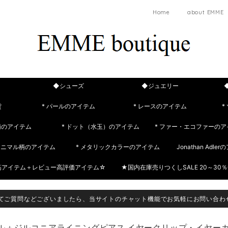
Home
about EMME
◆シューズ
◆ジュエリー
貨
* パールのアイテム
* レースのアイテム
*
柄のアイテム
* ドット（水玉）のアイテム
* ファー・エコファーのア
 アニマル柄のアイテム
* メタリックカラーのアイテム
Jonathan Adle
筋アイテム＋レビュー高評価アイテム☆
★国内在庫売りつくしSALE 20～30％
てご質問などございましたら、当サイトのチャット機能でお気軽にお問い合わ