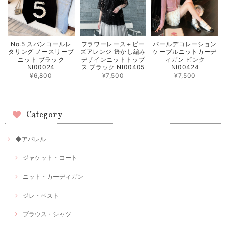
No.5 スパンコールレ
フラワーレース＋ビー
パールデコレーション
タリング ノースリーブ
ズアレンジ 透かし編み
ケーブルニットカーデ
ニット ブラック
デザインニットトップ
ィガン ピンク
NI00024
ス ブラック NI00405
NI00424
¥6,800
¥7,500
¥7,500
Category
◆アパレル
ジャケット・コート
ニット・カーディガン
ジレ・ベスト
ブラウス・シャツ