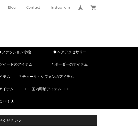
Blog
Contact
Instagram
◆ファッション小物
◆ヘアアクセサリー
 ツイードのアイテム
* ボーダーのアイテム
イテム
* チュール・シフォンのアイテム
rのアイテム
＋＋ 国内即納アイテム ＋＋
OFF！★
せください♪