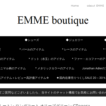
Home
about EMME
◆シューズ
◆ジュエリー
貨
* パールのアイテム
* レースのアイテム
*
柄のアイテム
* ドット（水玉）のアイテム
* ファー・エコファーのア
 アニマル柄のアイテム
* メタリックカラーのアイテム
Jonathan Adle
筋アイテム＋レビュー高評価アイテム☆
★国内在庫売りつくしSALE 20～30％
てご質問などございましたら、当サイトのチャット機能でお気軽にお問い合わ