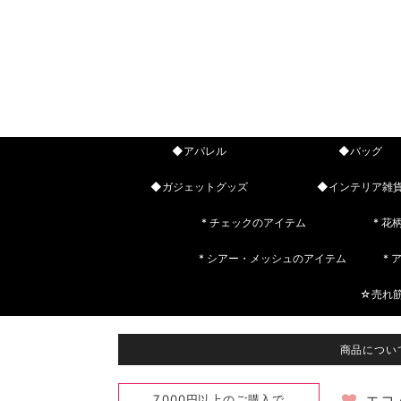
◆アパレル
◆バッグ
◆ガジェットグッズ
◆インテリア雑
* チェックのアイテム
* 花
* シアー・メッシュのアイテム
*
☆売れ
商品につい
7,000円以上のご購入で