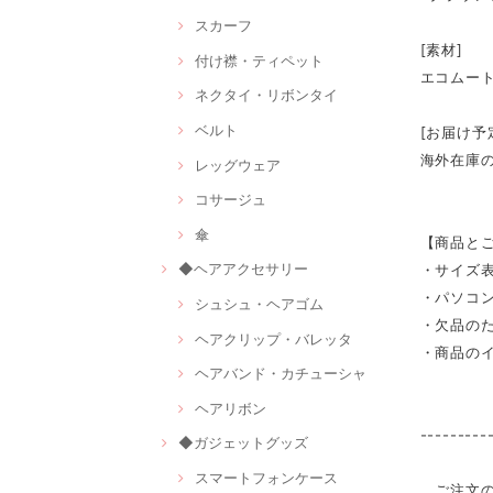
スカーフ
[素材]
付け襟・ティペット
エコムー
ネクタイ・リボンタイ
ベルト
[お届け予
海外在庫
レッグウェア
コサージュ
傘
【商品と
◆ヘアアクセサリー
・サイズ
・パソコ
シュシュ・ヘアゴム
・欠品の
ヘアクリップ・バレッタ
・商品の
ヘアバンド・カチューシャ
ヘアリボン
---------
◆ガジェットグッズ
スマートフォンケース
ご注文の