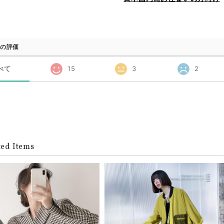
の評価
べて
15
3
2
ted Items