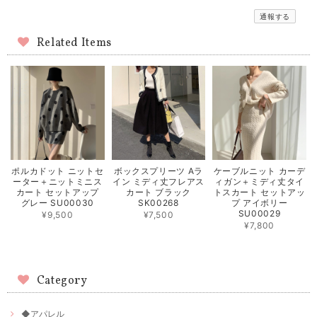
通報する
Related Items
ポルカドット ニットセ
ボックスプリーツ Aラ
ケーブルニット カーデ
ーター＋ニットミニス
イン ミディ丈フレアス
ィガン＋ミディ丈タイ
カート セットアップ
カート ブラック
トスカート セットアッ
グレー SU00030
SK00268
プ アイボリー
SU00029
¥9,500
¥7,500
¥7,800
Category
◆アパレル