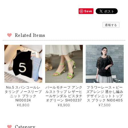
Save
通報する
Related Items
No.5 スパンコールレ
パールモチーフ アンク
フラワーレース＋ビー
タリング ノースリーブ
ルストラップ レザーヒ
ズアレンジ 透かし編み
ニット ブラック
ールサンダル ピスタチ
デザインニットトップ
NI00024
オグリーン SH00237
ス ブラック NI00405
¥6,800
¥8,900
¥7,500
Category