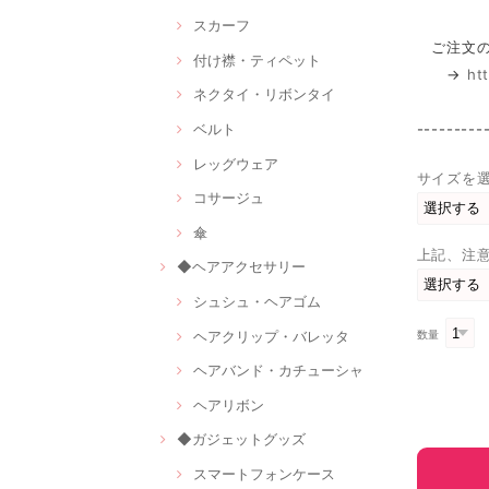
スカーフ
ご注文の
付け襟・ティペット
→
ht
ネクタイ・リボンタイ
ベルト
---------
レッグウェア
サイズを
コサージュ
傘
上記、注
◆ヘアアクセサリー
シュシュ・ヘアゴム
ヘアクリップ・バレッタ
数量
ヘアバンド・カチューシャ
ヘアリボン
◆ガジェットグッズ
スマートフォンケース