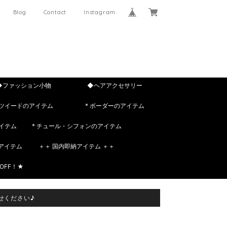
Blog
Contact
Instagram
◆ファッション小物
◆ヘアアクセサリー
 ツイードのアイテム
* ボーダーのアイテム
イテム
* チュール・シフォンのアイテム
rのアイテム
＋＋ 国内即納アイテム ＋＋
OFF！★
せください♪