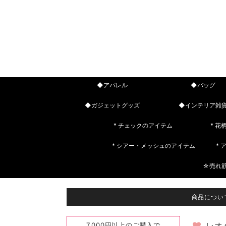
◆アパレル
◆バッグ
◆ガジェットグッズ
◆インテリア雑
* チェックのアイテム
* 花
* シアー・メッシュのアイテム
*
☆売れ
商品につい
7,000円以上のご購入で