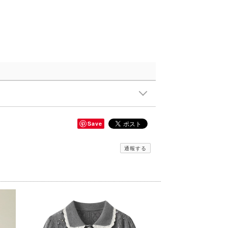
Save
通報する