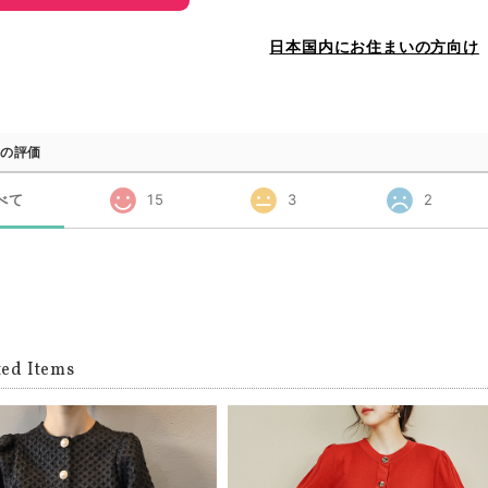
日本国内にお住まいの方向け
の評価
べて
15
3
2
ted Items