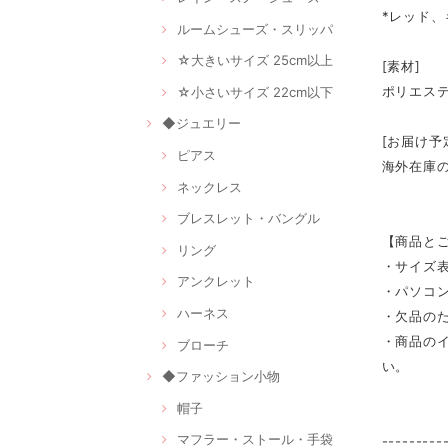
*レッド
ルームシューズ・スリッパ
☆大きいサイズ 25cm以上
[素材]
ポリエス
☆小さいサイズ 22cm以下
◆ジュエリー
[お届け予
ピアス
海外在庫
ネックレス
ブレスレット・バングル
【商品と
リング
・サイズ
アンクレット
・パソコ
ハーネス
・欠品の
・商品の
ブローチ
い。
◆ファッション小物
帽子
マフラー・ストール・手袋
---------