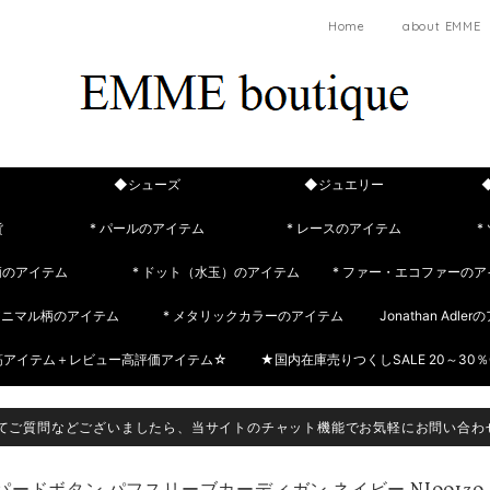
Home
about EMME
◆シューズ
◆ジュエリー
貨
* パールのアイテム
* レースのアイテム
*
柄のアイテム
* ドット（水玉）のアイテム
* ファー・エコファーのア
 アニマル柄のアイテム
* メタリックカラーのアイテム
Jonathan Adle
筋アイテム＋レビュー高評価アイテム☆
★国内在庫売りつくしSALE 20～30％
てご質問などございましたら、当サイトのチャット機能でお気軽にお問い合わ