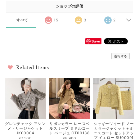
ショップの評価
すべて
15
3
2
Save
通報する
Related Items
グレンチェック アシン
リボンカラー レースベ
シャギーツイード ノー
メトリージャケット
ルスリーブ ミドルコー
カラージャケット＋ミ
JK00004
ト ベージュ CT00138
ニスカート セットアッ
プ イエロー SU00091
¥7,500
¥8,900