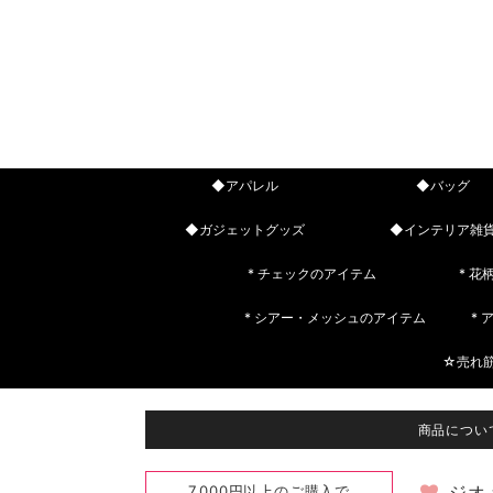
◆アパレル
◆バッグ
◆ガジェットグッズ
◆インテリア雑
* チェックのアイテム
* 花
* シアー・メッシュのアイテム
*
☆売れ
商品につい
7,000円以上のご購入で