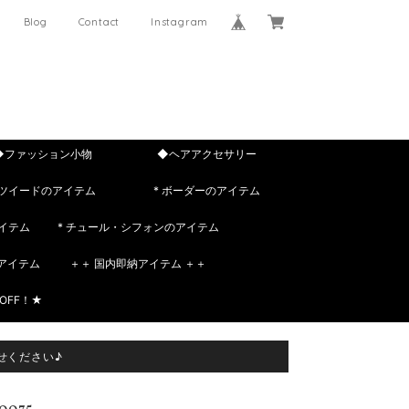
Blog
Contact
Instagram
◆ファッション小物
◆ヘアアクセサリー
 ツイードのアイテム
* ボーダーのアイテム
イテム
* チュール・シフォンのアイテム
rのアイテム
＋＋ 国内即納アイテム ＋＋
OFF！★
せください♪