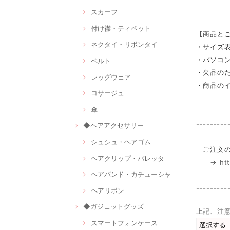
スカーフ
付け襟・ティペット
【商品と
ネクタイ・リボンタイ
・サイズ
・パソコ
ベルト
・欠品の
レッグウェア
・商品の
コサージュ
傘
---------
◆ヘアアクセサリー
シュシュ・ヘアゴム
ご注文の
ヘアクリップ・バレッタ
→
ht
ヘアバンド・カチューシャ
---------
ヘアリボン
◆ガジェットグッズ
上記、注
スマートフォンケース