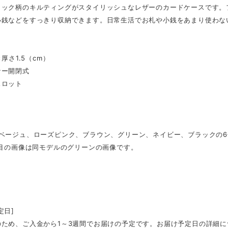
リック柄のキルティングがスタイリッシュなレザーのカードケースです。
小銭などをすっきり収納できます。日常生活でお札や小銭をあまり使わな
×厚さ1.5（cm）
ナー開閉式
スロット
ムベージュ、ローズピンク、ブラウン、グリーン、ネイビー、ブラックの
枚目の画像は同モデルのグリーンの画像です。
定日]
のため、ご入金から1～3週間でお届けの予定です。お届け予定日の詳細