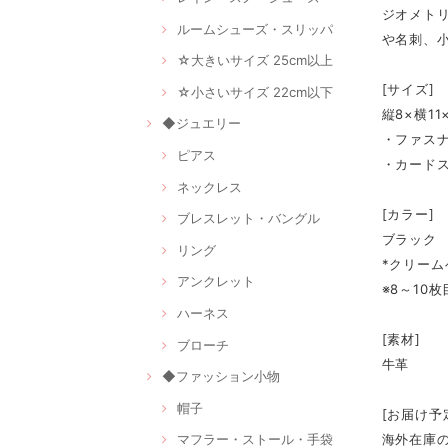
ジオメト
ルームシューズ・スリッパ
や名刺、
☆大きいサイズ 25cm以上
[サイズ]
☆小さいサイズ 22cm以下
縦8×横11
◆ジュエリー
・ファス
ピアス
・カード
ネックレス
[カラー]
ブレスレット・バングル
ブラック
リング
*クリー
アンクレット
※8～10
ハーネス
[素材]
ブローチ
牛革
◆ファッション小物
帽子
[お届け予
海外在庫
マフラー・ストール・手袋