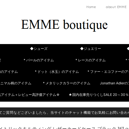
Home
about EMME
◆シューズ
◆ジュエリー
貨
* パールのアイテム
* レースのアイテム
*
柄のアイテム
* ドット（水玉）のアイテム
* ファー・エコファーのア
 アニマル柄のアイテム
* メタリックカラーのアイテム
Jonathan Adle
筋アイテム＋レビュー高評価アイテム☆
★国内在庫売りつくしSALE 20～30％
てご質問などございましたら、当サイトのチャット機能でお気軽にお問い合わ