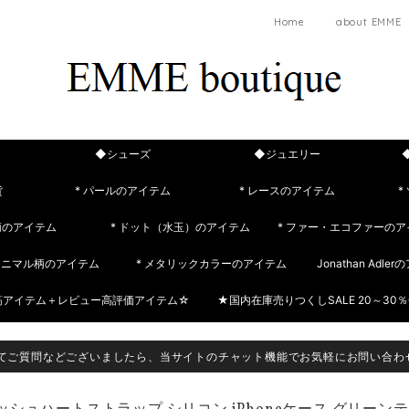
Home
about EMME
◆シューズ
◆ジュエリー
貨
* パールのアイテム
* レースのアイテム
*
柄のアイテム
* ドット（水玉）のアイテム
* ファー・エコファーのア
 アニマル柄のアイテム
* メタリックカラーのアイテム
Jonathan Adle
筋アイテム＋レビュー高評価アイテム☆
★国内在庫売りつくしSALE 20～30％
てご質問などございましたら、当サイトのチャット機能でお気軽にお問い合わ