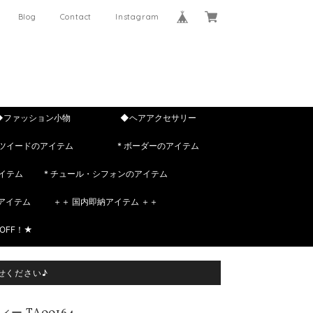
Blog
Contact
Instagram
◆ファッション小物
◆ヘアアクセサリー
 ツイードのアイテム
* ボーダーのアイテム
イテム
* チュール・シフォンのアイテム
rのアイテム
＋＋ 国内即納アイテム ＋＋
OFF！★
せください♪