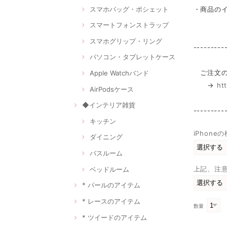
スマホバッグ・ポシェット
・商品の
スマートフォンストラップ
スマホグリップ・リング
---------
パソコン・タブレットケース
ご注文の
Apple Watchバンド
→
ht
AirPodsケース
◆インテリア雑貨
---------
キッチン
iPhon
ダイニング
バスルーム
上記、注
ベッドルーム
* パールのアイテム
* レースのアイテム
数量
* ツイードのアイテム