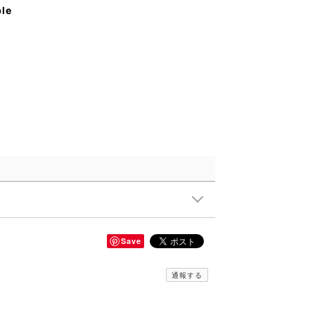
ble
Save
通報する