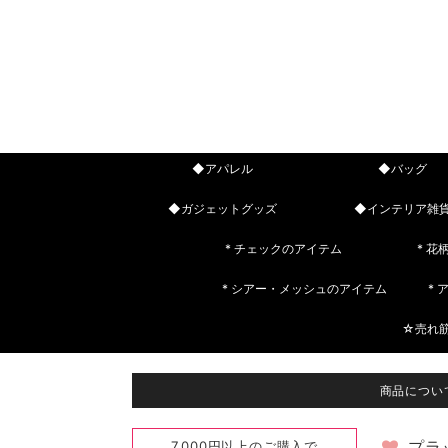
◆アパレル
◆バッグ
◆ガジェットグッズ
◆インテリア雑
* チェックのアイテム
* 花
* シアー・メッシュのアイテム
*
☆売れ
商品につい
7,000円以上のご購入で