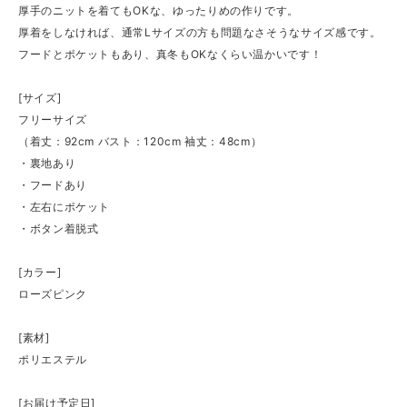
厚手のニットを着てもOKな、ゆったりめの作りです。
厚着をしなければ、通常Lサイズの方も問題なさそうなサイズ感です。
フードとポケットもあり、真冬もOKなくらい温かいです！
[サイズ]
フリーサイズ
（着丈：92cm バスト：120cm 袖丈：48cm）
・裏地あり
・フードあり
・左右にポケット
・ボタン着脱式
[カラー]
ローズピンク
[素材]
ポリエステル
[お届け予定日]