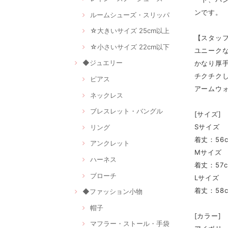
ンです。
ルームシューズ・スリッパ
☆大きいサイズ 25cm以上
【スタッフ
☆小さいサイズ 22cm以下
ユニーク
◆ジュエリー
かなり厚
チクチク
ピアス
アームウ
ネックレス
ブレスレット・バングル
[サイズ]
Sサイズ
リング
着丈：56c
アンクレット
Mサイズ
ハーネス
着丈：57c
ブローチ
Lサイズ
着丈：58c
◆ファッション小物
帽子
[カラー]
マフラー・ストール・手袋