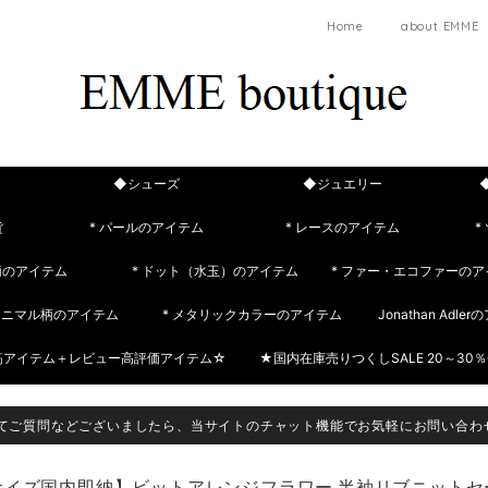
Home
about EMME
◆シューズ
◆ジュエリー
貨
* パールのアイテム
* レースのアイテム
*
柄のアイテム
* ドット（水玉）のアイテム
* ファー・エコファーのア
 アニマル柄のアイテム
* メタリックカラーのアイテム
Jonathan Adle
筋アイテム＋レビュー高評価アイテム☆
★国内在庫売りつくしSALE 20～30％
てご質問などございましたら、当サイトのチャット機能でお気軽にお問い合わ