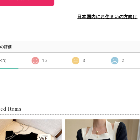
日本国内にお住まいの方向け
の評価
べて
15
3
2
ted Items