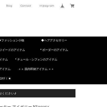
Blog
Contact
Instagram
◆ファッション小物
◆ヘアアクセサリー
 ツイードのアイテム
* ボーダーのアイテム
イテム
* チュール・シフォンのアイテム
rのアイテム
＋＋ 国内即納アイテム ＋＋
OFF！★
せください♪