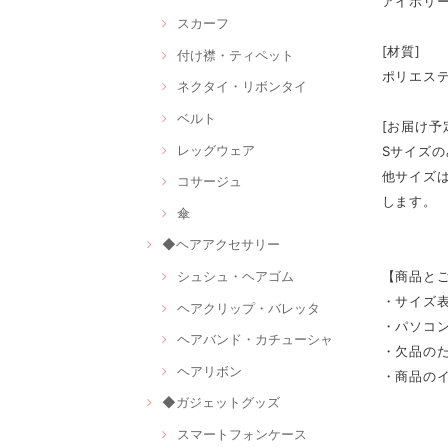
アイボリ
スカーフ
[材質]
付け襟・ティペット
ポリエス
ネクタイ・リボンタイ
ベルト
[お届け予
レッグウェア
Sサイズ
他サイズ
コサージュ
します。
傘
◆ヘアアクセサリー
シュシュ・ヘアゴム
【商品と
・サイズ
ヘアクリップ・バレッタ
・パソコ
ヘアバンド・カチューシャ
・欠品の
ヘアリボン
・商品の
◆ガジェットグッズ
スマートフォンケース