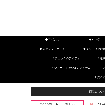
◆アパレル
◆バッグ
◆ガジェットグッズ
◆インテリア雑
* チェックのアイテム
* 花
* シアー・メッシュのアイテム
*
☆売れ
商品につい
7,000円以上のご購入で