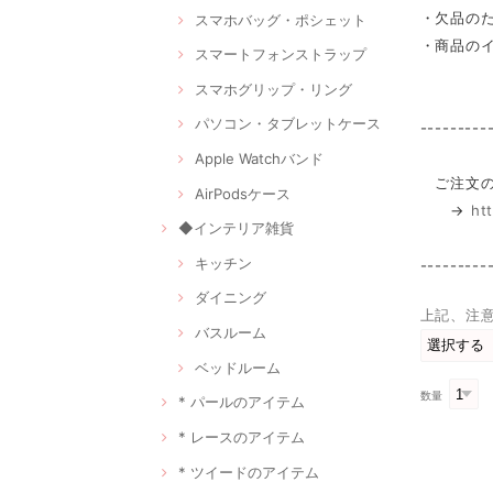
・欠品の
スマホバッグ・ポシェット
・商品の
スマートフォンストラップ
スマホグリップ・リング
パソコン・タブレットケース
---------
Apple Watchバンド
ご注文の
AirPodsケース
→
ht
◆インテリア雑貨
キッチン
---------
ダイニング
上記、注
バスルーム
ベッドルーム
数量
* パールのアイテム
* レースのアイテム
* ツイードのアイテム