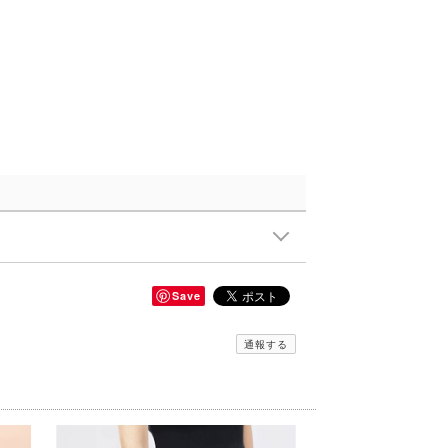
Save
通報する