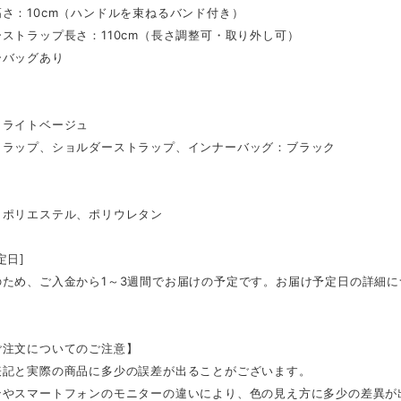
さ：10cm（ハンドルを束ねるバンド付き）
ストラップ長さ：110cm（長さ調整可・取り外し可）
ーバッグあり
：ライトベージュ
トラップ、ショルダーストラップ、インナーバッグ：ブラック
、ポリエステル、ポリウレタン
定日]
のため、ご入金から1～3週間でお届けの予定です。お届け予定日の詳細
ご注文についてのご注意】
表記と実際の商品に多少の誤差が出ることがございます。
ンやスマートフォンのモニターの違いにより、色の見え方に多少の差異が