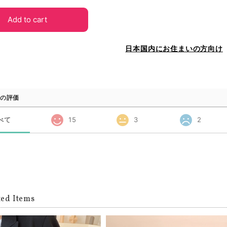
Add to cart
日本国内にお住まいの方向け
の評価
べて
15
3
2
ted Items