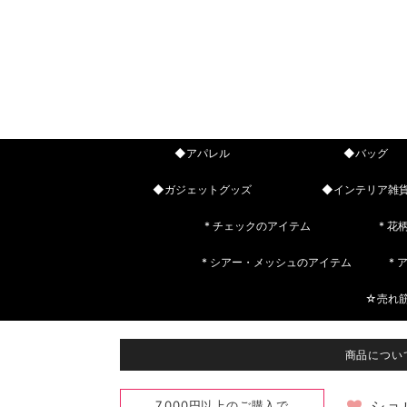
◆アパレル
◆バッグ
◆ガジェットグッズ
◆インテリア雑
* チェックのアイテム
* 花
* シアー・メッシュのアイテム
*
☆売れ
商品につい
7,000円以上のご購入で