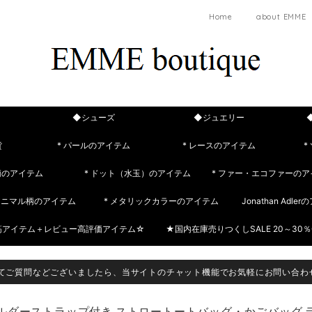
Home
about EMME
◆シューズ
◆ジュエリー
貨
* パールのアイテム
* レースのアイテム
*
柄のアイテム
* ドット（水玉）のアイテム
* ファー・エコファーのア
 アニマル柄のアイテム
* メタリックカラーのアイテム
Jonathan Adle
筋アイテム＋レビュー高評価アイテム☆
★国内在庫売りつくしSALE 20～30％
てご質問などございましたら、当サイトのチャット機能でお気軽にお問い合わ