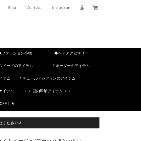
Blog
Contact
Instagram
◆ファッション小物
◆ヘアアクセサリー
 ツイードのアイテム
* ボーダーのアイテム
イテム
* チュール・シフォンのアイテム
rのアイテム
＋＋ 国内即納アイテム ＋＋
OFF！★
せください♪