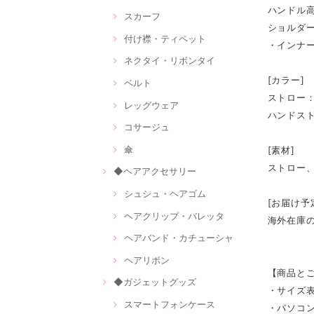
ハンドル高
スカーフ
ショルダー
付け襟・ティペット
・インナ
ネクタイ・リボンタイ
[カラー]
ベルト
ストロー
レッグウェア
ハンドス
コサージュ
傘
[素材]
ストロー
◆ヘアアクセサリー
シュシュ・ヘアゴム
[お届け予
ヘアクリップ・バレッタ
海外在庫
ヘアバンド・カチューシャ
ヘアリボン
【商品と
◆ガジェットグッズ
・サイズ
スマートフォンケース
・パソコ