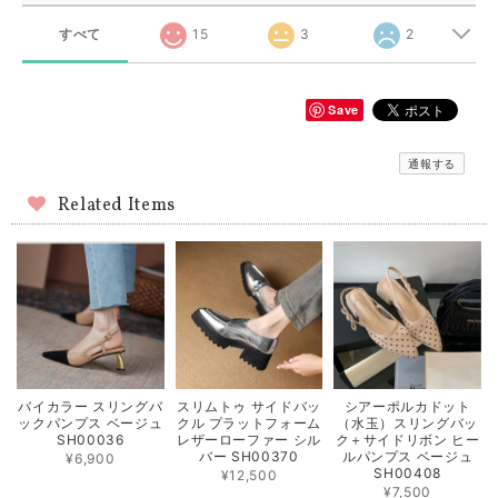
すべて
15
3
2
Save
通報する
Related Items
スリムトゥ サイドバッ
シアーポルカドット
バイカラー スリングバ
クル プラットフォーム
（水玉）スリングバッ
ックパンプス ベージュ
レザーローファー シル
ク＋サイドリボン ヒー
SH00036
バー SH00370
ルパンプス ベージュ
¥6,900
SH00408
¥12,500
¥7,500