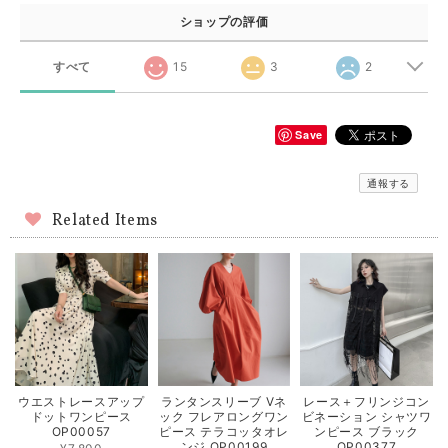
ショップの評価
すべて
15
3
2
Save
通報する
Related Items
ウエストレースアップ
ランタンスリーブ Vネ
レース＋フリンジコン
ドットワンピース
ック フレアロングワン
ビネーション シャツワ
OP00057
ピース テラコッタオレ
ンピース ブラック
ンジ OP00199
OP00377