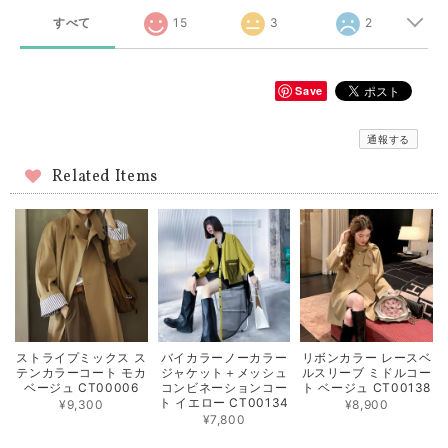
すべて
15
3
2
Save
通報する
Related Items
ストライプミックス ス
バイカラーノーカラー
リボンカラー レースベ
テンカラーコート モカ
ジャケット＋メッシュ
ルスリーブ ミドルコー
ベージュ CT00006
コンビネーションコー
ト ベージュ CT00138
ト イエロー CT00134
¥9,300
¥8,900
¥7,800