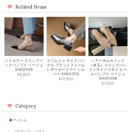
Related Items
スリムトゥ サイドバッ
シアーポルカドット
バイカラー スリングバ
クル プラットフォーム
（水玉）スリングバッ
ックパンプス ベージュ
レザーローファー シル
ク＋サイドリボン ヒー
SH00036
バー SH00370
ルパンプス ベージュ
¥6,900
SH00408
¥12,500
¥7,500
Category
◆アパレル
ジャケット・コート