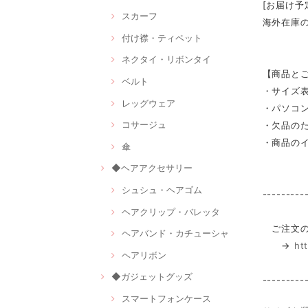
[お届け予
スカーフ
海外在庫
付け襟・ティペット
ネクタイ・リボンタイ
【商品と
ベルト
・サイズ
レッグウェア
・パソコ
コサージュ
・欠品の
・商品の
傘
◆ヘアアクセサリー
シュシュ・ヘアゴム
---------
ヘアクリップ・バレッタ
ご注文の
ヘアバンド・カチューシャ
→
ht
ヘアリボン
◆ガジェットグッズ
---------
スマートフォンケース