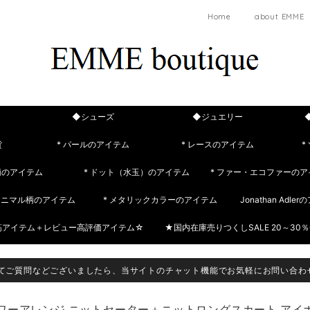
Home
about EMME
◆シューズ
◆ジュエリー
貨
* パールのアイテム
* レースのアイテム
*
柄のアイテム
* ドット（水玉）のアイテム
* ファー・エコファーのア
 アニマル柄のアイテム
* メタリックカラーのアイテム
Jonathan Adle
筋アイテム＋レビュー高評価アイテム☆
★国内在庫売りつくしSALE 20～30％
てご質問などございましたら、当サイトのチャット機能でお気軽にお問い合わ