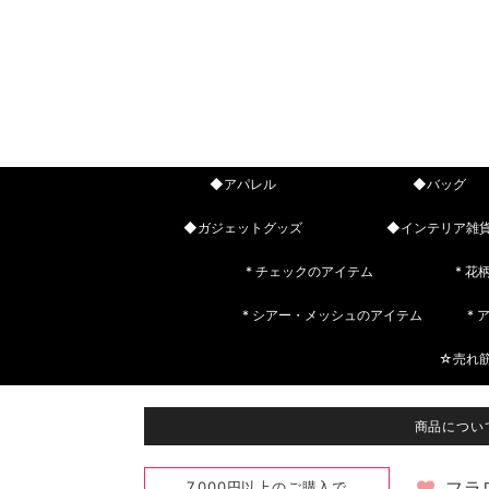
◆アパレル
◆バッグ
◆ガジェットグッズ
◆インテリア雑
* チェックのアイテム
* 花
* シアー・メッシュのアイテム
*
☆売れ
商品につい
7,000円以上のご購入で