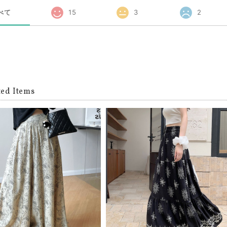
べて
15
3
2
ted Items