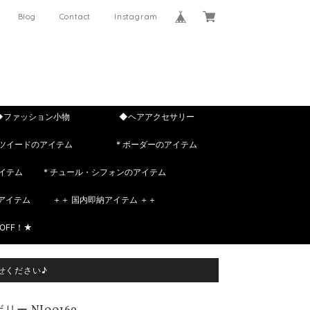
Blog
Contact
Instagram
◆ファッション小物
◆ヘアアクセサリー
 ツイードのアイテム
* ボーダーのアイテム
イテム
* チュール・シフォンのアイテム
rのアイテム
＋＋ 国内即納アイテム ＋＋
OFF！★
せください♪