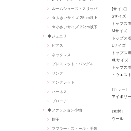
ルームシューズ・スリッパ
[サイズ]
Sサイズ
☆大きいサイズ 25cm以上
トップス着丈
☆小さいサイズ 22cm以下
Mサイズ
◆ジュエリー
トップス着丈
ピアス
Lサイズ
トップス着丈
ネックレス
XLサイズ
ブレスレット・バングル
トップス着丈
リング
・ウエス
アンクレット
[カラー]
ハーネス
アイボリ
ブローチ
◆ファッション小物
[素材]
ウール
帽子
マフラー・ストール・手袋