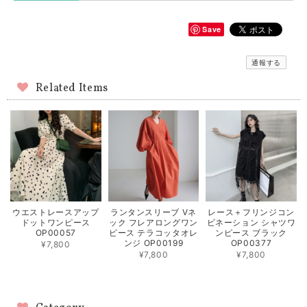
Save
通報する
Related Items
ウエストレースアップ
ランタンスリーブ Vネ
レース＋フリンジコン
ドットワンピース
ック フレアロングワン
ビネーション シャツワ
OP00057
ピース テラコッタオレ
ンピース ブラック
ンジ OP00199
OP00377
¥7,800
¥7,800
¥7,800