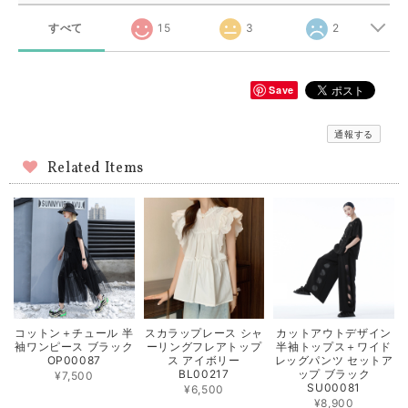
すべて
15
3
2
Save
通報する
Related Items
コットン＋チュール 半
スカラップレース シャ
カットアウトデザイン
袖ワンピース ブラック
ーリングフレアトップ
半袖トップス＋ワイド
OP00087
ス アイボリー
レッグパンツ セットア
BL00217
ップ ブラック
¥7,500
SU00081
¥6,500
¥8,900