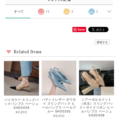
すべて
15
3
2
Save
通報する
Related Items
パテントレザー ボウタ
シアーポルカドット
バイカラー スリングバ
イ スリングバック ヒ
（水玉）スリングバッ
ックパンプス ベージュ
ールパンプス ペールブ
ク＋サイドリボン ヒー
SH00036
ルー SH00392
ルパンプス ベージュ
¥6,900
SH00408
¥8,500