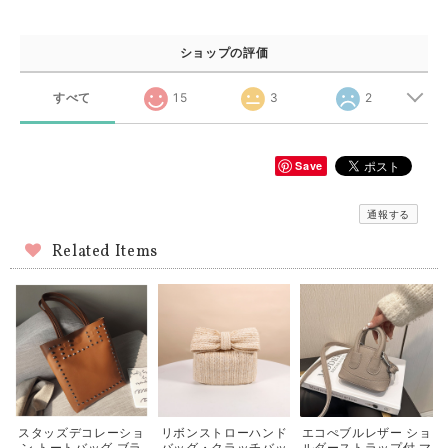
ショップの評価
すべて
15
3
2
Save
通報する
Related Items
スタッズデコレーショ
リボンストローハンド
エコぺブルレザー ショ
ン トートバッグ ブラ
バッグ・クラッチバッ
ルダーストラップ付 マ