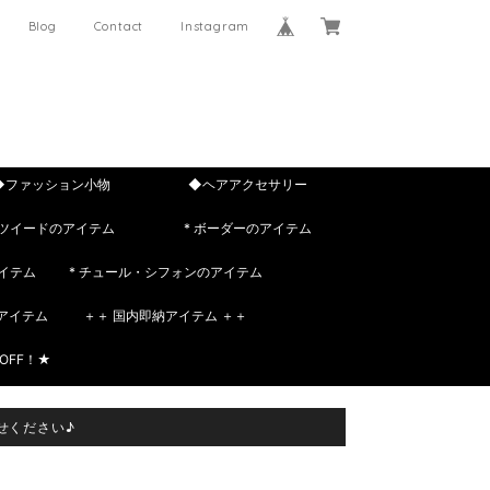
Blog
Contact
Instagram
◆ファッション小物
◆ヘアアクセサリー
 ツイードのアイテム
* ボーダーのアイテム
イテム
* チュール・シフォンのアイテム
rのアイテム
＋＋ 国内即納アイテム ＋＋
OFF！★
せください♪