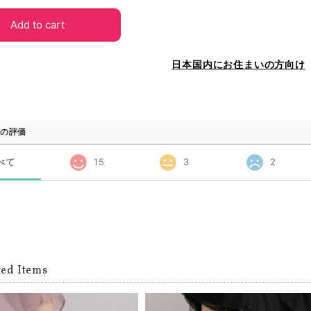
Add to cart
日本国内にお住まいの方向け
の評価
べて
15
3
2
ted Items