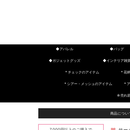
◆アパレル
◆バッグ
◆ガジェットグッズ
◆インテリア雑
* チェックのアイテム
* 花
* シアー・メッシュのアイテム
*
☆売れ
商品につい
7,000円以上のご購入で