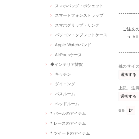
スマホバッグ・ポシェット
---------
スマートフォンストラップ
スマホグリップ・リング
ご注文の
パソコン・タブレットケース
→
ht
Apple Watchバンド
---------
AirPodsケース
◆インテリア雑貨
靴のサイ
キッチン
ダイニング
上記、注
バスルーム
ベッドルーム
数量
* パールのアイテム
* レースのアイテム
* ツイードのアイテム