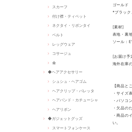
ゴールド
スカーフ
*ブラック
付け襟・ティペット
ネクタイ・リボンタイ
[素材]
表地・裏
ベルト
ソール：E
レッグウェア
コサージュ
[お届け予
傘
海外在庫
◆ヘアアクセサリー
シュシュ・ヘアゴム
【商品と
ヘアクリップ・バレッタ
・サイズ
ヘアバンド・カチューシャ
・パソコ
・欠品の
ヘアリボン
・商品の
◆ガジェットグッズ
い。
スマートフォンケース