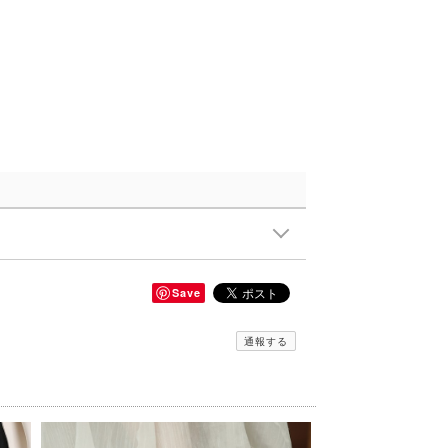
Save
通報する