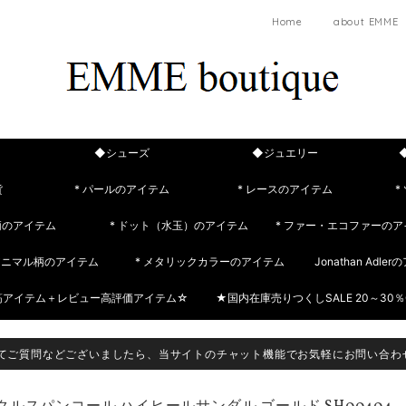
Home
about EMME
◆シューズ
◆ジュエリー
貨
* パールのアイテム
* レースのアイテム
*
柄のアイテム
* ドット（水玉）のアイテム
* ファー・エコファーのア
 アニマル柄のアイテム
* メタリックカラーのアイテム
Jonathan Adle
筋アイテム＋レビュー高評価アイテム☆
★国内在庫売りつくしSALE 20～30％
てご質問などございましたら、当サイトのチャット機能でお気軽にお問い合わ