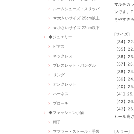
マルチカ
ルームシューズ・スリッパ
ンです。
☆大きいサイズ 25cm以上
きやすさ
☆小さいサイズ 22cm以下
[サイズ]
◆ジュエリー
【34】22
ピアス
【35】22
ネックレス
【36】23
【37】23
ブレスレット・バングル
【38】24
リング
【39】24
アンクレット
【40】25
ハーネス
【41】25.
【42】26
ブローチ
【43】26
◆ファッション小物
ヒール高さ
帽子
[カラー]
マフラー・ストール・手袋