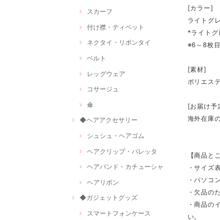
[カラー]
スカーフ
ライトグ
付け襟・ティペット
*ライト
ネクタイ・リボンタイ
※6～8枚
ベルト
[素材]
レッグウェア
ポリエス
コサージュ
傘
[お届け予
海外在庫
◆ヘアアクセサリー
シュシュ・ヘアゴム
ヘアクリップ・バレッタ
【商品と
ヘアバンド・カチューシャ
・サイズ
・パソコ
ヘアリボン
・欠品の
◆ガジェットグッズ
・商品の
スマートフォンケース
い。