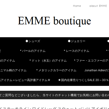
Home
about EMME
◆シューズ
◆ジュエリー
貨
* パールのアイテム
* レースのアイテム
*
柄のアイテム
* ドット（水玉）のアイテム
* ファー・エコファーのア
 アニマル柄のアイテム
* メタリックカラーのアイテム
Jonathan Adle
筋アイテム＋レビュー高評価アイテム☆
★国内在庫売りつくしSALE 20～30％
てご質問などございましたら、当サイトのチャット機能でお気軽にお問い合わ