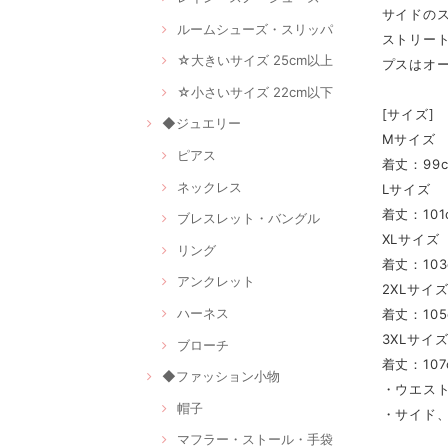
サイドの
ルームシューズ・スリッパ
ストリー
☆大きいサイズ 25cm以上
プスはオ
☆小さいサイズ 22cm以下
[サイズ]
◆ジュエリー
Mサイズ
ピアス
着丈：99c
ネックレス
Lサイズ
着丈：101
ブレスレット・バングル
XLサイズ
リング
着丈：103
アンクレット
2XLサイ
ハーネス
着丈：105
3XLサイ
ブローチ
着丈：107
◆ファッション小物
・ウエス
帽子
・サイド
マフラー・ストール・手袋