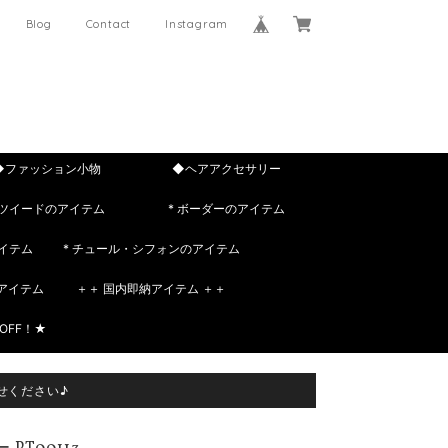
Blog
Contact
Instagram
◆ファッション小物
◆ヘアアクセサリー
 ツイードのアイテム
* ボーダーのアイテム
イテム
* チュール・シフォンのアイテム
rのアイテム
＋＋ 国内即納アイテム ＋＋
OFF！★
せください♪