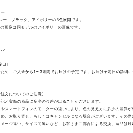
レー
グレー、ブラック、アイボリーの3色展開です。
目の画像は同モデルのアイボリーの画像です。
テル
定日]
のため、ご入金から1〜3週間でお届けの予定です。お届け予定日の詳細
ご注文についてのご注意】
表記と実際の商品に多少の誤差が出ることがございます。
ンやスマートフォンのモニターの違いにより、色の見え方に多少の差異が
ため、お取り寄せ、もしくはキャンセルになる場合がございます。その際
イメージ違い、サイズ間違いなど、お客さまご都合による交換、返品は対