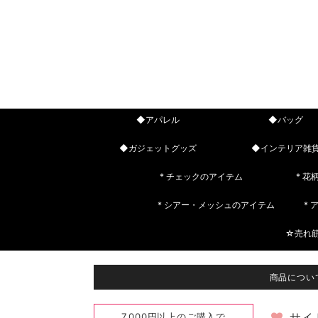
◆アパレル
◆バッグ
◆ガジェットグッズ
◆インテリア雑
* チェックのアイテム
* 花
* シアー・メッシュのアイテム
*
☆売れ
商品につい
7,000円以上のご購入で