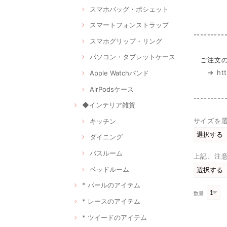
スマホバッグ・ポシェット
スマートフォンストラップ
---------
スマホグリップ・リング
パソコン・タブレットケース
ご注文の
→
ht
Apple Watchバンド
AirPodsケース
---------
◆インテリア雑貨
サイズを
キッチン
ダイニング
バスルーム
上記、注
ベッドルーム
* パールのアイテム
数量
* レースのアイテム
* ツイードのアイテム