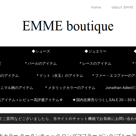
Home
about EMME
◆シューズ
◆ジュエリー
貨
* パールのアイテム
* レースのアイテム
*
柄のアイテム
* ドット（水玉）のアイテム
* ファー・エコファーのア
 アニマル柄のアイテム
* メタリックカラーのアイテム
Jonathan Adle
筋アイテム＋レビュー高評価アイテム☆
★国内在庫売りつくしSALE 20～30％
てご質問などございましたら、当サイトのチャット機能でお気軽にお問い合わ