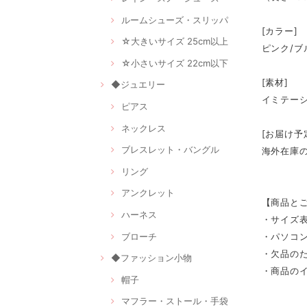
ルームシューズ・スリッパ
[カラー]
☆大きいサイズ 25cm以上
ピンク/ブ
☆小さいサイズ 22cm以下
[素材]
◆ジュエリー
イミテー
ピアス
ネックレス
[お届け予
ブレスレット・バングル
海外在庫
リング
アンクレット
【商品と
ハーネス
・サイズ
ブローチ
・パソコ
・欠品の
◆ファッション小物
・商品の
帽子
マフラー・ストール・手袋