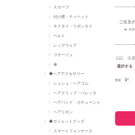
---------
スカーフ
付け襟・ティペット
ご注文の
ネクタイ・リボンタイ
→
ht
ベルト
---------
レッグウェア
コサージュ
上記、注
傘
◆ヘアアクセサリー
数量
シュシュ・ヘアゴム
ヘアクリップ・バレッタ
ヘアバンド・カチューシャ
ヘアリボン
◆ガジェットグッズ
スマートフォンケース