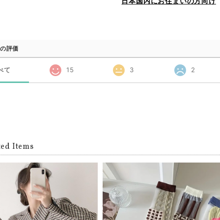
日本国内にお住まいの方向け
の評価
べて
15
3
2
ted Items