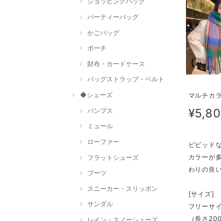
ショッピングバッグ
パーティーバッグ
かごバッグ
ポーチ
財布・カードケース
バッグストラップ・ベルト
◆シューズ
マルチカラ
¥5,8
パンプス
ミュール
ローファー
ビビッド
カラーが
フラットシューズ
わりの良
ブーツ
スニーカー・スリッポン
[サイズ]
サンダル
フリーサ
（長さ200
レイン・スノーシューズ