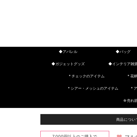
◆アパレル
◆バッグ
◆ガジェットグッズ
◆インテリア雑
* チェックのアイテム
* 花
* シアー・メッシュのアイテム
*
☆売れ
商品につい
7,000円以上のご購入で