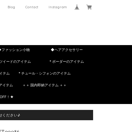
Blog
Contact
Instagram
◆ファッション小物
◆ヘアアクセサリー
 ツイードのアイテム
* ボーダーのアイテム
イテム
* チュール・シフォンのアイテム
rのアイテム
＋＋ 国内即納アイテム ＋＋
OFF！★
せください♪