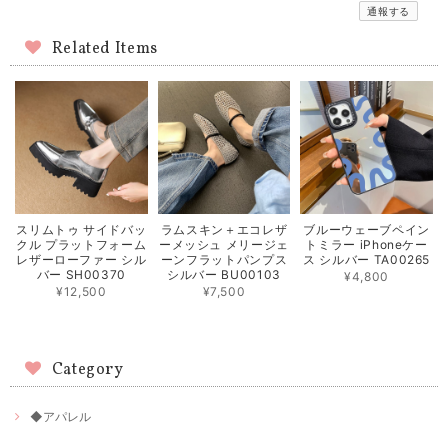
通報する
Related Items
スリムトゥ サイドバッ
ラムスキン＋エコレザ
ブルーウェーブペイン
クル プラットフォーム
ーメッシュ メリージェ
トミラー iPhoneケー
レザーローファー シル
ーンフラットパンプス
ス シルバー TA00265
バー SH00370
シルバー BU00103
¥4,800
¥12,500
¥7,500
Category
◆アパレル