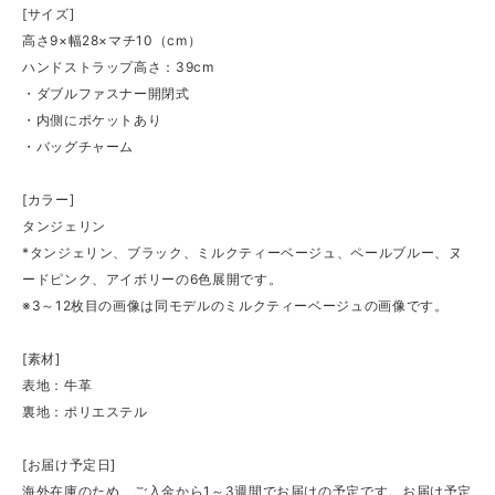
[サイズ]
高さ9×幅28×マチ10（cm）
ハンドストラップ高さ：39cm
・ダブルファスナー開閉式
・内側にポケットあり
・バッグチャーム
[カラー]
タンジェリン
*タンジェリン、ブラック、ミルクティーベージュ、ペールブルー、ヌ
ードピンク、アイボリーの6色展開です。
※3～12枚目の画像は同モデルのミルクティーベージュの画像です。
[素材]
表地：牛革
裏地：ポリエステル
[お届け予定日]
海外在庫のため、ご入金から1～3週間でお届けの予定です。お届け予定