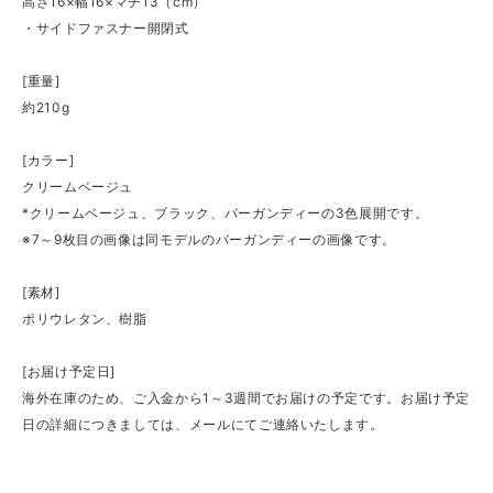
高さ16×幅16×マチ13（cm）
・サイドファスナー開閉式
[重量]
約210g
[カラー]
クリームベージュ
*クリームベージュ、ブラック、バーガンディーの3色展開です。
※7～9枚目の画像は同モデルのバーガンディーの画像です。
[素材]
ポリウレタン、樹脂
[お届け予定日]
海外在庫のため、ご入金から1～3週間でお届けの予定です。お届け予定
日の詳細につきましては、メールにてご連絡いたします。