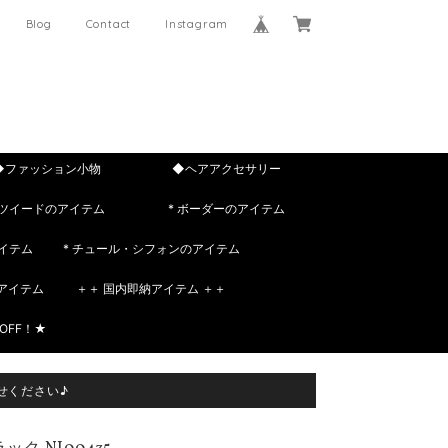
Blog
Contact
Instagram
◆ファッション小物
◆ヘアアクセサリー
 ツイードのアイテム
* ボーダーのアイテム
イテム
* チュール・シフォンのアイテム
rのアイテム
＋＋ 国内即納アイテム ＋＋
OFF！★
せください♪