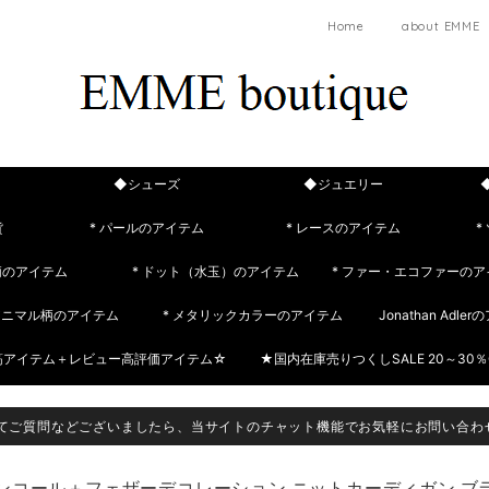
Home
about EMME
◆シューズ
◆ジュエリー
貨
* パールのアイテム
* レースのアイテム
*
柄のアイテム
* ドット（水玉）のアイテム
* ファー・エコファーのア
 アニマル柄のアイテム
* メタリックカラーのアイテム
Jonathan Adle
筋アイテム＋レビュー高評価アイテム☆
★国内在庫売りつくしSALE 20～30％
てご質問などございましたら、当サイトのチャット機能でお気軽にお問い合わ