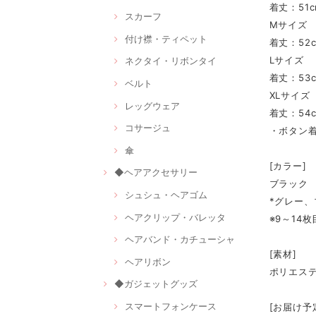
着丈：51c
スカーフ
Mサイズ
付け襟・ティペット
着丈：52c
Lサイズ
ネクタイ・リボンタイ
着丈：53c
ベルト
XLサイズ
レッグウェア
着丈：54c
コサージュ
・ボタン
傘
[カラー]
◆ヘアアクセサリー
ブラック
シュシュ・ヘアゴム
*グレー、
ヘアクリップ・バレッタ
※9～14
ヘアバンド・カチューシャ
[素材]
ヘアリボン
ポリエス
◆ガジェットグッズ
スマートフォンケース
[お届け予