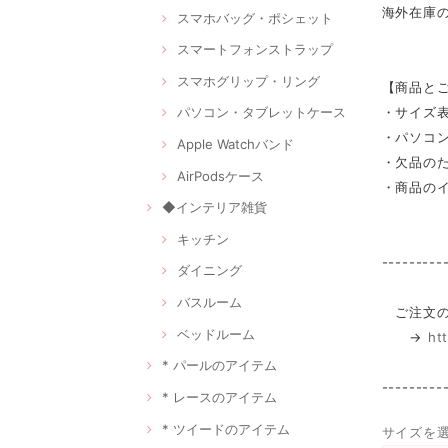
海外在庫
スマホバッグ・ポシェット
スマートフォンストラップ
スマホグリップ・リング
【商品と
・サイズ
パソコン・タブレットケース
・パソコ
Apple Watchバンド
・欠品の
AirPodsケース
・商品の
◆インテリア雑貨
キッチン
---------
ダイニング
バスルーム
ご注文の
ベッドルーム
→
ht
* パールのアイテム
---------
* レースのアイテム
* ツイードのアイテム
サイズを