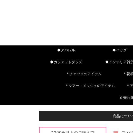
◆アパレル
◆バッグ
◆ガジェットグッズ
◆インテリア雑
* チェックのアイテム
* 花
* シアー・メッシュのアイテム
*
☆売れ
商品につい
7,000円以上のご購入で