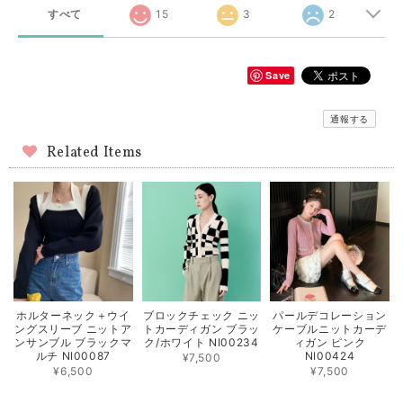
すべて
15
3
2
Save
通報する
Related Items
ホルターネック＋ウイ
ブロックチェック ニッ
パールデコレーション
ングスリーブ ニットア
トカーディガン ブラッ
ケーブルニットカーデ
ンサンブル ブラックマ
ク/ホワイト NI00234
ィガン ピンク
ルチ NI00087
NI00424
¥7,500
¥6,500
¥7,500