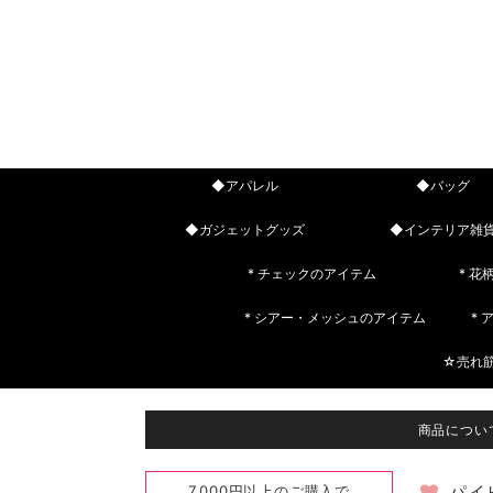
◆アパレル
◆バッグ
◆ガジェットグッズ
◆インテリア雑
* チェックのアイテム
* 花
* シアー・メッシュのアイテム
*
☆売れ
商品につい
7,000円以上のご購入で