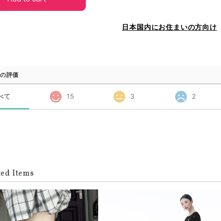
日本国内にお住まいの方向け
の評価
べて
15
3
2
ted Items