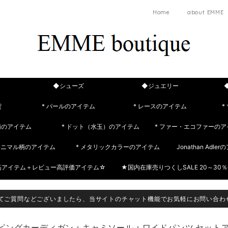
Home
about EMME
◆シューズ
◆ジュエリー
貨
* パールのアイテム
* レースのアイテム
*
柄のアイテム
* ドット（水玉）のアイテム
* ファー・エコファーのア
 アニマル柄のアイテム
* メタリックカラーのアイテム
Jonathan Adle
筋アイテム＋レビュー高評価アイテム☆
★国内在庫売りつくしSALE 20～30％
てご質問などございましたら、当サイトのチャット機能でお気軽にお問い合わ