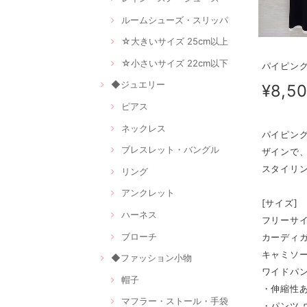
ルームシューズ・スリッパ
☆大きいサイズ 25cm以上
☆小さいサイズ 22cm以下
パイピング
◆ジュエリー
¥8,5
ピアス
ネックレス
パイピン
ブレスレット・バングル
ザインで
スタイリ
リング
アンクレット
[サイズ]
ハーネス
フリーサ
ブローチ
カーディガン
キャミソー
◆ファッション小物
ワイドパンツ
帽子
・伸縮性
マフラー・ストール・手袋
・パンツ 