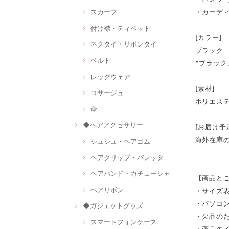
・カーデ
スカーフ
付け襟・ティペット
[カラー]
ネクタイ・リボンタイ
ブラック
ベルト
*ブラッ
レッグウェア
[素材]
コサージュ
ポリエス
傘
◆ヘアアクセサリー
[お届け予
海外在庫
シュシュ・ヘアゴム
ヘアクリップ・バレッタ
ヘアバンド・カチューシャ
【商品と
ヘアリボン
・サイズ
・パソコ
◆ガジェットグッズ
・欠品の
スマートフォンケース