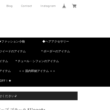
Blog
Contact
Instagram
◆ファッション小物
◆ヘアアクセサリー
 ツイードのアイテム
* ボーダーのアイテム
イテム
* チュール・シフォンのアイテム
rのアイテム
＋＋ 国内即納アイテム ＋＋
OFF！★
せください♪