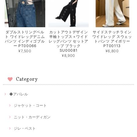
ダブルストリングベル
カットアウトデザイン
サイドステッチライン
ト ワイドレッグデニム
半袖トップス＋ワイド
ワイドレッグ スウェッ
パンツ インディゴブル
レッグパンツ セットア
トパンツ アイボリー
ー PT00066
ップ ブラック
PT00113
SU00081
¥7,500
¥6,800
¥8,900
Category
◆アパレル
ジャケット・コート
ニット・カーディガン
ジレ・ベスト