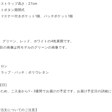
ストラップ高さ：27cm
ットボタン開閉式
ファスナー付きポケット1個、パッチポケット1個
ク、グリーン、レッド、ホワイトの4色展開です。
4枚目の画像は同モデルのグリーンの画像です。
イロン
トラップ・パッチ：ポリウレタン
定日]
のため、ご入金から1～3週間でお届けの予定です。お届け予定日の詳細
ご注文についてのご注意】