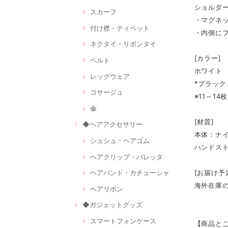
ショルダー
スカーフ
・マグネ
付け襟・ティペット
・内側に
ネクタイ・リボンタイ
[カラー]
ベルト
ホワイト
レッグウェア
*ブラッ
コサージュ
※11～1
傘
[材質]
◆ヘアアクセサリー
本体：ナ
シュシュ・ヘアゴム
ハンドス
ヘアクリップ・バレッタ
[お届け予
ヘアバンド・カチューシャ
海外在庫
ヘアリボン
◆ガジェットグッズ
スマートフォンケース
【商品と