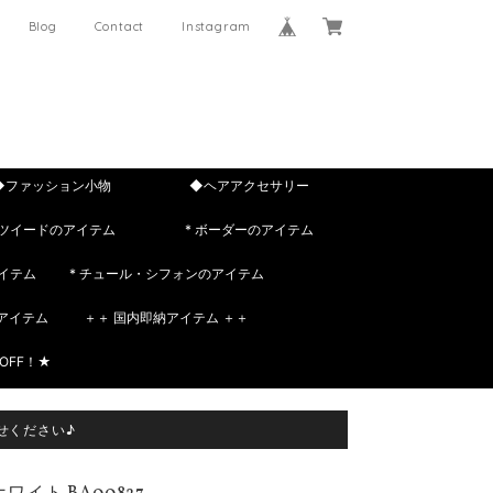
Blog
Contact
Instagram
◆ファッション小物
◆ヘアアクセサリー
 ツイードのアイテム
* ボーダーのアイテム
イテム
* チュール・シフォンのアイテム
rのアイテム
＋＋ 国内即納アイテム ＋＋
OFF！★
せください♪