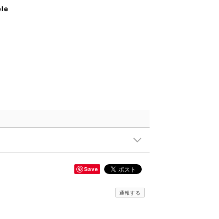
ble
Save
通報する