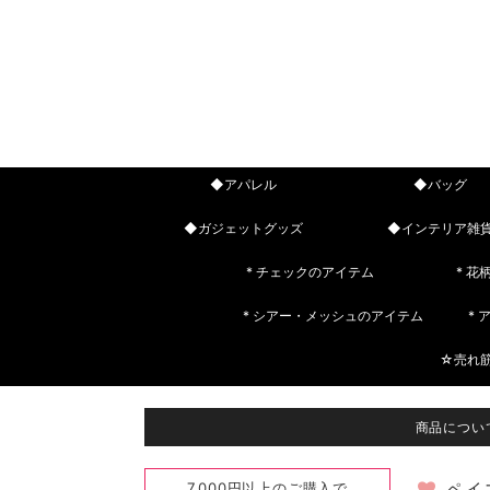
◆アパレル
◆バッグ
◆ガジェットグッズ
◆インテリア雑
* チェックのアイテム
* 花
* シアー・メッシュのアイテム
*
☆売れ
商品につい
7,000円以上のご購入で