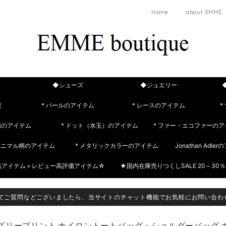
Home
about EMME
◆シューズ
◆ジュエリー
貨
* パールのアイテム
* レースのアイテム
*
柄のアイテム
* ドット（水玉）のアイテム
* ファー・エコファーのア
 アニマル柄のアイテム
* メタリックカラーのアイテム
Jonathan Adle
筋アイテム＋レビュー高評価アイテム☆
★国内在庫売りつくしSALE 20～30％
てご質問などございましたら、当サイトのチャット機能でお気軽にお問い合わ