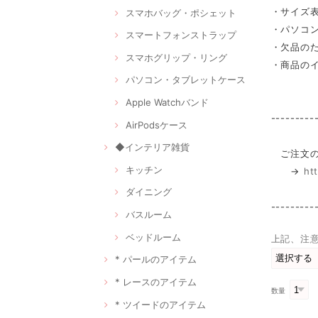
・サイズ
スマホバッグ・ポシェット
・パソコ
スマートフォンストラップ
・欠品の
スマホグリップ・リング
・商品の
パソコン・タブレットケース
Apple Watchバンド
---------
AirPodsケース
◆インテリア雑貨
ご注文の
キッチン
→
ht
ダイニング
---------
バスルーム
ベッドルーム
上記、注
* パールのアイテム
* レースのアイテム
数量
* ツイードのアイテム