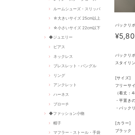
ルームシューズ・スリッパ
☆大きいサイズ 25cm以上
バックリボ
☆小さいサイズ 22cm以下
¥5,8
◆ジュエリー
ピアス
バックリ
ネックレス
スタイリ
ブレスレット・バングル
リング
[サイズ]
アンクレット
フリーサ
（着丈：4
ハーネス
・平置き
ブローチ
・バック
◆ファッション小物
帽子
[カラー]
ブラック
マフラー・ストール・手袋