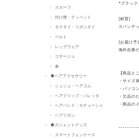
*ブラッ
スカーフ
付け襟・ティペット
[材質]
スパンデ
ネクタイ・リボンタイ
ベルト
[お届け予
レッグウェア
海外在庫
コサージュ
傘
【商品と
◆ヘアアクセサリー
・サイズ
シュシュ・ヘアゴム
・パソコ
ヘアクリップ・バレッタ
・欠品の
・商品の
ヘアバンド・カチューシャ
ヘアリボン
◆ガジェットグッズ
---------
スマートフォンケース