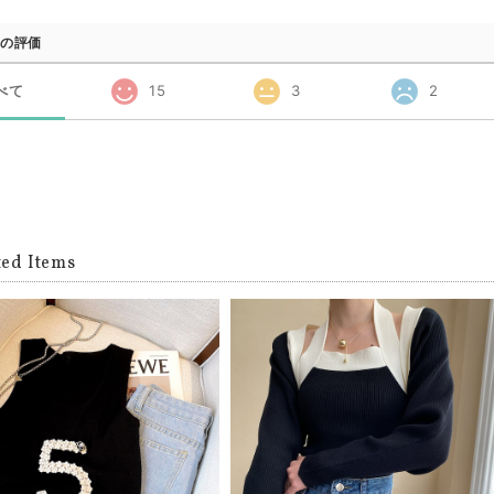
の評価
べて
15
3
2
ted Items