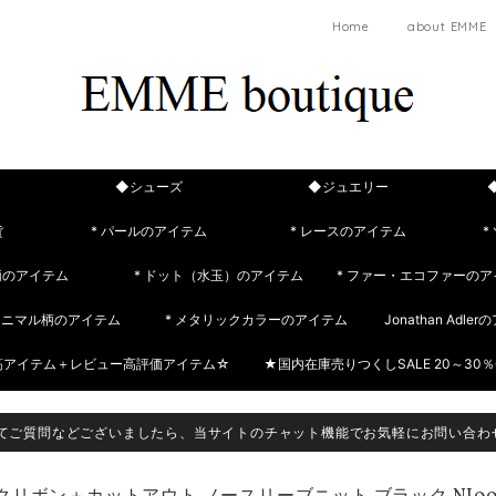
Home
about EMME
◆シューズ
◆ジュエリー
貨
* パールのアイテム
* レースのアイテム
*
柄のアイテム
* ドット（水玉）のアイテム
* ファー・エコファーのア
 アニマル柄のアイテム
* メタリックカラーのアイテム
Jonathan Adle
筋アイテム＋レビュー高評価アイテム☆
★国内在庫売りつくしSALE 20～30％
てご質問などございましたら、当サイトのチャット機能でお気軽にお問い合わ