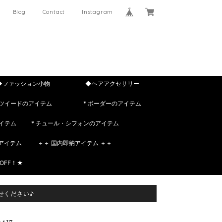
Blog
Contact
Instagram
◆ファッション小物
◆ヘアアクセサリー
 ツイードのアイテム
* ボーダーのアイテム
イテム
* チュール・シフォンのアイテム
rのアイテム
＋＋ 国内即納アイテム ＋＋
OFF！★
せください♪