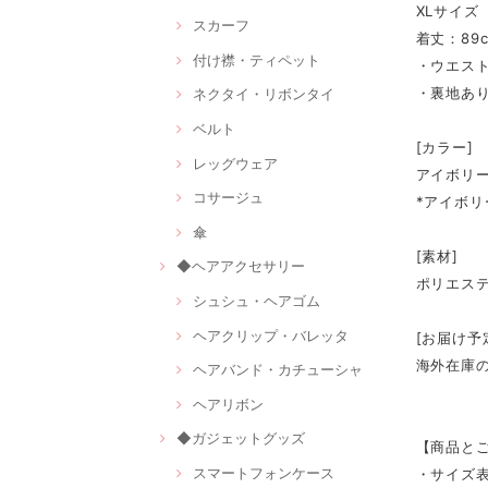
XLサイズ
スカーフ
着丈：89c
付け襟・ティペット
・ウエス
・裏地あ
ネクタイ・リボンタイ
ベルト
[カラー]
レッグウェア
アイボリ
コサージュ
*アイボリ
傘
[素材]
◆ヘアアクセサリー
ポリエス
シュシュ・ヘアゴム
ヘアクリップ・バレッタ
[お届け予
海外在庫
ヘアバンド・カチューシャ
ヘアリボン
◆ガジェットグッズ
【商品と
スマートフォンケース
・サイズ