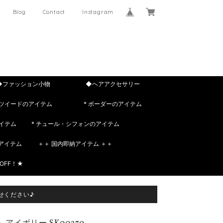
Blog
Contact
Instagram
◆ファッション小物
◆ヘアアクセサリー
 ツイードのアイテム
* ボーダーのアイテム
イテム
* チュール・シフォンのアイテム
rのアイテム
＋＋ 国内即納アイテム ＋＋
OFF！★
せください♪