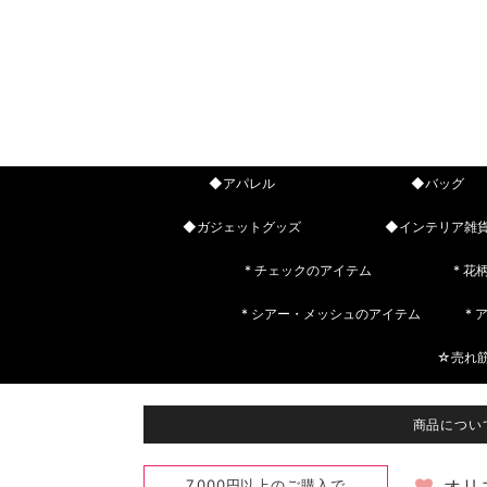
◆アパレル
◆バッグ
◆ガジェットグッズ
◆インテリア雑
* チェックのアイテム
* 花
* シアー・メッシュのアイテム
*
☆売れ
商品につい
7,000円以上のご購入で