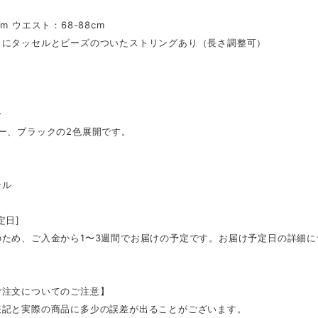
m ウエスト：68-88cm
トにタッセルとビーズのついたストリングあり（長さ調整可）
り
ー
ー、ブラックの2色展開です。
テル
定日]
のため、ご入金から1〜3週間でお届けの予定です。お届け予定日の詳細
ご注文についてのご注意】
表記と実際の商品に多少の誤差が出ることがございます。