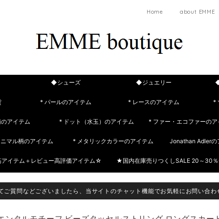
Home
about EMME
◆シューズ
◆ジュエリー
貨
* パールのアイテム
* レースのアイテム
*
柄のアイテム
* ドット（水玉）のアイテム
* ファー・エコファーのア
 アニマル柄のアイテム
* メタリックカラーのアイテム
Jonathan Adle
筋アイテム＋レビュー高評価アイテム☆
★国内在庫売りつくしSALE 20～30％
てご質問などございましたら、当サイトのチャット機能でお気軽にお問い合わ