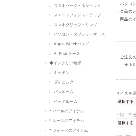
・パソコ
スマホバッグ・ポシェット
・欠品の
スマートフォンストラップ
・商品の
スマホグリップ・リング
パソコン・タブレットケース
---------
Apple Watchバンド
AirPodsケース
ご注文の
◆インテリア雑貨
→
ht
キッチン
---------
ダイニング
バスルーム
サイズを
ベッドルーム
* パールのアイテム
上記、注
* レースのアイテム
* ツイードのアイテム