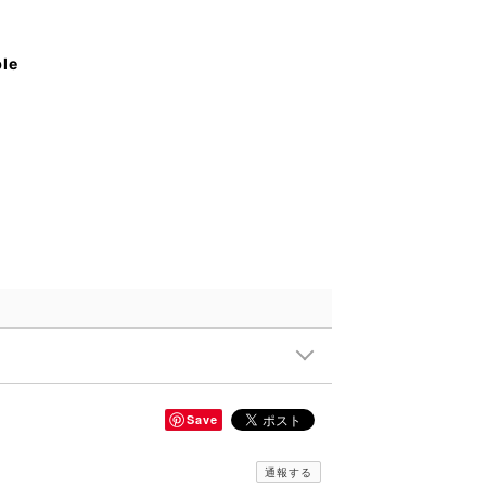
ble
Save
通報する