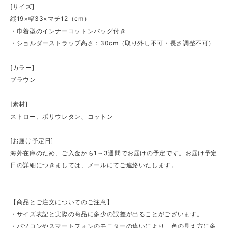
[サイズ]
縦19×幅33×マチ12（cm）
・巾着型のインナーコットンバッグ付き
・ショルダーストラップ高さ：30cm（取り外し不可・長さ調整不可）
[カラー]
ブラウン
[素材]
ストロー、ポリウレタン、コットン
[お届け予定日]
海外在庫のため、ご入金から1～3週間でお届けの予定です。お届け予定
日の詳細につきましては、メールにてご連絡いたします。
【商品とご注文についてのご注意】
・サイズ表記と実際の商品に多少の誤差が出ることがございます。
・パソコンやスマートフォンのモニターの違いにより、色の見え方に多