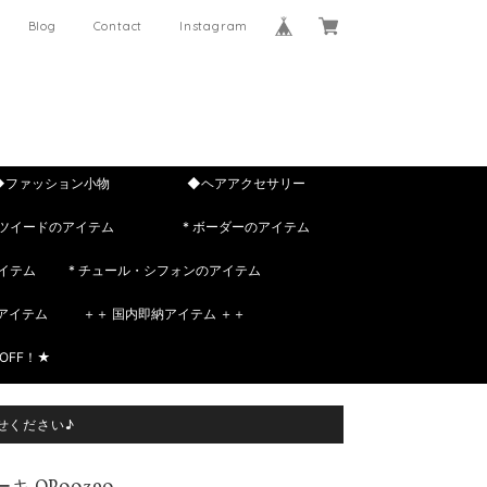
Blog
Contact
Instagram
◆ファッション小物
◆ヘアアクセサリー
 ツイードのアイテム
* ボーダーのアイテム
イテム
* チュール・シフォンのアイテム
rのアイテム
＋＋ 国内即納アイテム ＋＋
OFF！★
せください♪