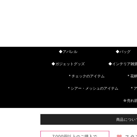
◆アパレル
◆バッグ
◆ガジェットグッズ
◆インテリア雑
* チェックのアイテム
* 花
* シアー・メッシュのアイテム
*
☆売れ
商品につい
7,000円以上のご購入で