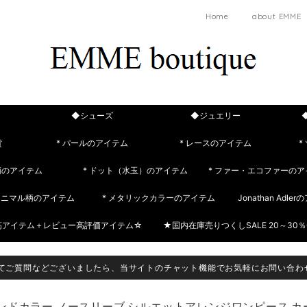
Home
about EMME
◆シューズ
◆ジュエリー
貨
* パールのアイテム
* レースのアイテム
*
柄のアイテム
* ドット（水玉）のアイテム
* ファー・エコファーのア
 アニマル柄のアイテム
* メタリックカラーのアイテム
Jonathan Adle
筋アイテム＋レビュー高評価アイテム☆
★国内在庫売りつくしSALE 20～30％
てご質問などございましたら、当サイトのチャット機能でお気軽にお問い合わ