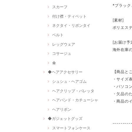
*ブラック
スカーフ
付け襟・ティペット
[素材]
ネクタイ・リボンタイ
ポリエス
ベルト
[お届け予
レッグウェア
海外在庫
コサージュ
傘
【商品と
◆ヘアアクセサリー
・サイズ
シュシュ・ヘアゴム
・パソコ
ヘアクリップ・バレッタ
・欠品の
ヘアバンド・カチューシャ
・商品の
ヘアリボン
◆ガジェットグッズ
---------
スマートフォンケース