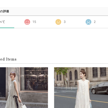
の評価
べて
15
3
2
ted Items