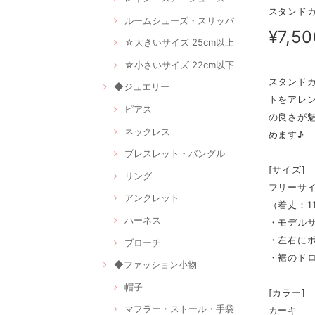
スタンドカ
ルームシューズ・スリッパ
¥7,50
☆大きいサイズ 25cm以上
☆小さいサイズ 22cm以下
スタンド
◆ジュエリー
トをアレ
ピアス
の良さが
ネックレス
めます♪
ブレスレット・バングル
[サイズ]
リング
フリーサ
アンクレット
（着丈：11
ハーネス
・モデルサイ
・左右に
ブローチ
・裾のド
◆ファッション小物
帽子
[カラー]
マフラー・ストール・手袋
カーキ