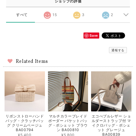
ショップの評価
すべて
15
3
2
Save
通報する
Related Items
リボンストローハンド
マルチカラーブレイド
エコぺブルレザー ショ
バッグ・クラッチバッ
ボーダー バケットバッ
ルダーストラップ付 マ
グ クリームベージュ
グ・ポシェット ブラウ
イクロバッグ・ポシェ
BA00794
ン BA00810
ット グレージュ
BA00839
¥5,400
¥5,800