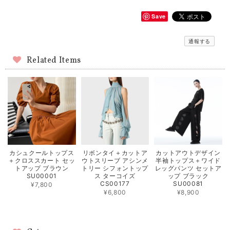
Save
通報する
Related Items
カシュクールトップス
リボンタイ＋カットア
カットアウトデザイン
＋クロススカート セッ
ウトスリーブ アシンメ
半袖トップス＋ワイド
トアップ ブラウン
トリー シフォントップ
レッグパンツ セットア
SU00001
ス ターコイズ
ップ ブラック
CS00177
SU00081
¥7,800
¥6,800
¥8,900