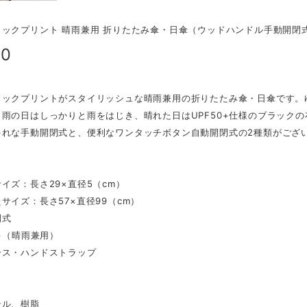
ックプリント 晴雨兼用 折りたたみ傘・日傘（ウッドハンドル手動開閉式）
00
リックプリントがスタイリッシュな晴雨兼用の折りたたみ傘・日傘です。
。雨の日はしっかりと雨をはじき、晴れた日はUPF50+仕様のブラック
ゃれな手動開閉式と、便利なワンタッチボタン自動開閉式の2種類がござ
イズ：長さ29×直径5（cm）
サイズ：長さ57×直径99（cm）
閉式
0+（晴雨兼用）
ース・ハンドストラップ
テル、樹脂