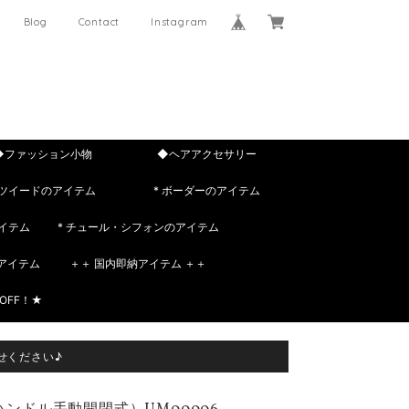
Blog
Contact
Instagram
◆ファッション小物
◆ヘアアクセサリー
 ツイードのアイテム
* ボーダーのアイテム
イテム
* チュール・シフォンのアイテム
rのアイテム
＋＋ 国内即納アイテム ＋＋
OFF！★
せください♪