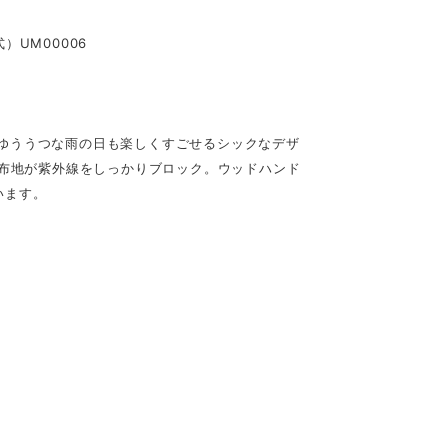
UM00006
ゆううつな雨の日も楽しくすごせるシックなデザ
の布地が紫外線をしっかりブロック。ウッドハンド
います。