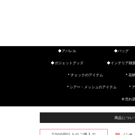
◆アパレル
◆バッグ
◆ガジェットグッズ
◆インテリア雑
* チェックのアイテム
* 花
* シアー・メッシュのアイテム
*
☆売れ
商品につい
7,000円以上のご購入で