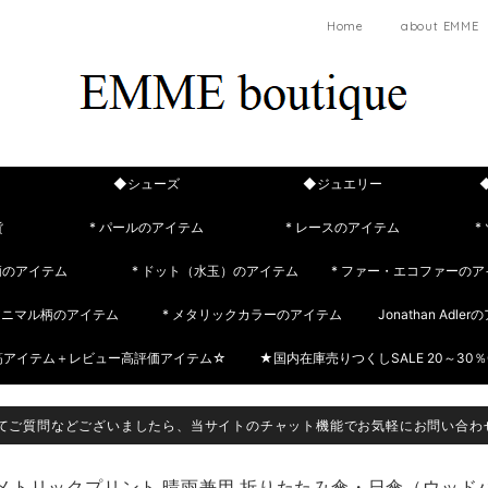
Home
about EMME
◆シューズ
◆ジュエリー
貨
* パールのアイテム
* レースのアイテム
*
柄のアイテム
* ドット（水玉）のアイテム
* ファー・エコファーのア
 アニマル柄のアイテム
* メタリックカラーのアイテム
Jonathan Adle
筋アイテム＋レビュー高評価アイテム☆
★国内在庫売りつくしSALE 20～30％
てご質問などございましたら、当サイトのチャット機能でお気軽にお問い合わ