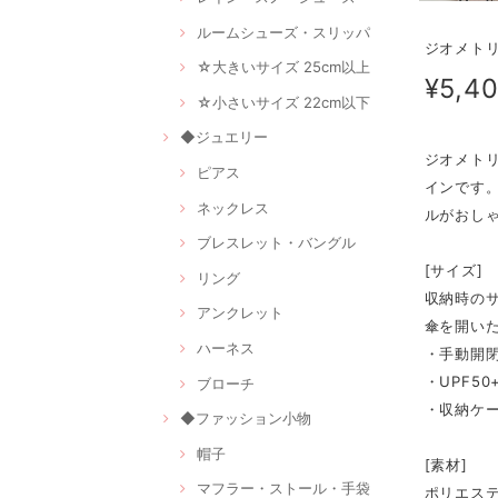
ルームシューズ・スリッパ
ジオメトリ
☆大きいサイズ 25cm以上
¥5,4
☆小さいサイズ 22cm以下
◆ジュエリー
ジオメト
ピアス
インです
ネックレス
ルがおし
ブレスレット・バングル
[サイズ]
リング
収納時のサ
アンクレット
傘を開いた
ハーネス
・手動開
・UPF5
ブローチ
・収納ケ
◆ファッション小物
帽子
[素材]
マフラー・ストール・手袋
ポリエス