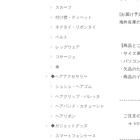
スカーフ
[お届け予
付け襟・ティペット
海外在庫
ネクタイ・リボンタイ
ベルト
【商品と
レッグウェア
・サイズ
コサージュ
・パソコ
傘
・欠品の
◆ヘアアクセサリー
・商品の
シュシュ・ヘアゴム
ヘアクリップ・バレッタ
---------
ヘアバンド・カチューシャ
ご注文の
ヘアリボン
→
ht
◆ガジェットグッズ
スマートフォンケース
---------