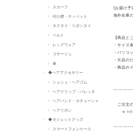
スカーフ
[お届け予
海外在庫
付け襟・ティペット
ネクタイ・リボンタイ
ベルト
【商品と
レッグウェア
・サイズ
・パソコ
コサージュ
・欠品の
傘
・商品の
◆ヘアアクセサリー
シュシュ・ヘアゴム
---------
ヘアクリップ・バレッタ
ヘアバンド・カチューシャ
ご注文の
ヘアリボン
→
ht
◆ガジェットグッズ
---------
スマートフォンケース