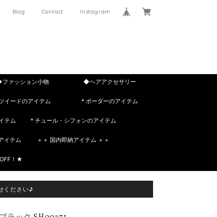
Blog
Contact
Instagram
◆ファッション小物
◆ヘアアクセサリー
 ツイードのアイテム
* ボーダーのアイテム
イテム
* チュール・シフォンのアイテム
rのアイテム
＋＋ 国内即納アイテム ＋＋
OFF！★
せください♪