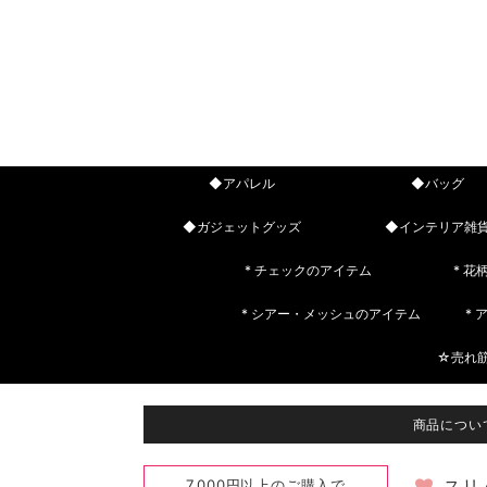
◆アパレル
◆バッグ
◆ガジェットグッズ
◆インテリア雑
* チェックのアイテム
* 花
* シアー・メッシュのアイテム
*
☆売れ
商品につい
7,000円以上のご購入で