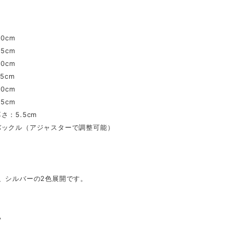
.0cm
.5cm
.0cm
.5cm
.0cm
.5cm
さ：5.5cm
バックル（アジャスターで調整可能）
、シルバーの2色展開です。
A