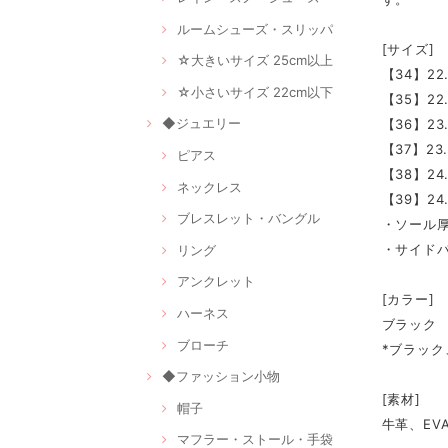
ルームシューズ・スリッパ
[サイズ]
☆大きいサイズ 25cm以上
【34】22
☆小さいサイズ 22cm以下
【35】22
◆ジュエリー
【36】23
【37】23
ピアス
【38】24
ネックレス
【39】24
ブレスレット・バングル
・ソール厚
・サイド
リング
アンクレット
[カラー]
ハーネス
ブラック
ブローチ
*ブラック
◆ファッション小物
[素材]
帽子
牛革、EV
マフラー・ストール・手袋