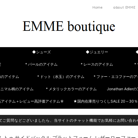
Home
about EMME
◆シューズ
◆ジュエリー
貨
* パールのアイテム
* レースのアイテム
*
柄のアイテム
* ドット（水玉）のアイテム
* ファー・エコファーのア
 アニマル柄のアイテム
* メタリックカラーのアイテム
Jonathan Adle
筋アイテム＋レビュー高評価アイテム☆
★国内在庫売りつくしSALE 20～30％
てご質問などございましたら、当サイトのチャット機能でお気軽にお問い合わ