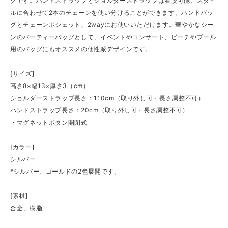
グです。ハンドストラップとショルダーストラップは着脱可能、スタイ
ルに合わせて2本のチェーンを使い分けることができます。ハンドバッ
グとチェーンポシェット、2wayにお使いいただけます。華やかなシー
ンのパーティーバッグとして、イベントやコンサート、ビーチやプール
用のバッグにもオススメの個性派デザインです。
[サイズ]
高さ8×幅13×厚さ3（cm）
ショルダーストラップ長さ：110cm（取り外し可・長さ調整不可）
ハンドストラップ長さ：20cm（取り外し可・長さ調整不可）
・マグネットボタン開閉式
[カラー]
シルバー
*シルバー、ゴールドの2色展開です。
[素材]
合金、樹脂