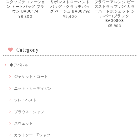
スタッズデコレーショ
リボンストローハンド
フラワーアレンジ ビー
ン トートバッグ ブラ
バッグ・クラッチバッ
ズストラップ バイカラ
ウン BA00174
グ ベージュ BA00792
ーハートポシェット シ
ルバー/ブラック
¥6,800
¥5,400
BA00803
¥5,800
Category
◆アパレル
ジャケット・コート
ニット・カーディガン
ジレ・ベスト
ブラウス・シャツ
スウェット
カットソー・Tシャツ