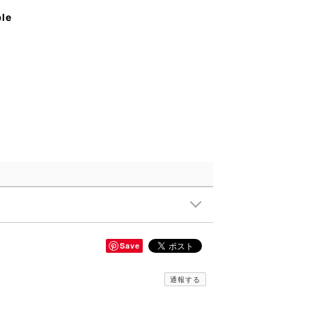
ble
Save
通報する