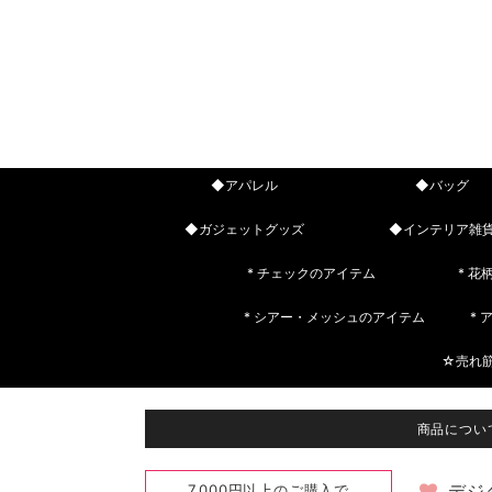
◆アパレル
◆バッグ
◆ガジェットグッズ
◆インテリア雑
* チェックのアイテム
* 花
* シアー・メッシュのアイテム
*
☆売れ
商品につい
7,000円以上のご購入で