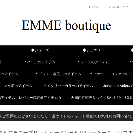
Home
about EMME
◆シューズ
◆ジュエリー
貨
* パールのアイテム
* レースのアイテム
*
柄のアイテム
* ドット（水玉）のアイテム
* ファー・エコファーのア
 アニマル柄のアイテム
* メタリックカラーのアイテム
Jonathan Adle
筋アイテム＋レビュー高評価アイテム☆
★国内在庫売りつくしSALE 20～30％
てご質問などございましたら、当サイトのチャット機能でお気軽にお問い合わ