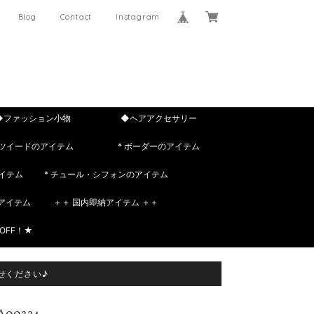
Blog
Contact
Instagram
◆ファッション小物
◆ヘアアクセサリー
 ツイードのアイテム
* ボーダーのアイテム
イテム
* チュール・シフォンのアイテム
rのアイテム
＋＋ 国内即納アイテム ＋＋
OFF！★
せください♪