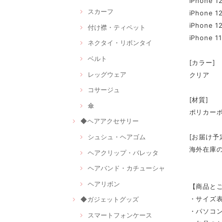
iPhone 1
スカーフ
iPhone 1
iPhone 1
付け襟・ティペット
iPhone 11
ネクタイ・リボンタイ
ベルト
[カラー]
レッグウェア
クリア
コサージュ
[材質]
傘
ポリカー
◆ヘアアクセサリー
シュシュ・ヘアゴム
[お届け予
海外在庫
ヘアクリップ・バレッタ
ヘアバンド・カチューシャ
ヘアリボン
【商品と
・サイズ
◆ガジェットグッズ
・パソコ
スマートフォンケース