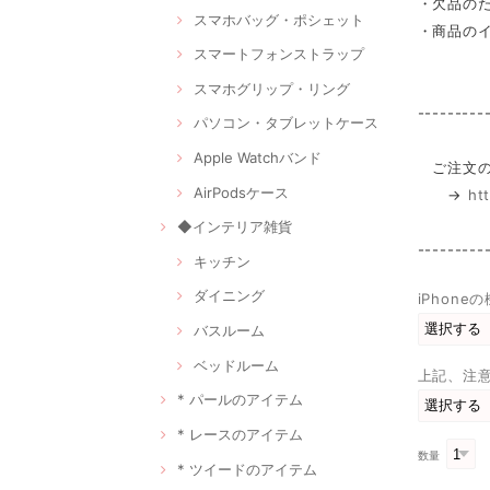
・欠品の
スマホバッグ・ポシェット
・商品の
スマートフォンストラップ
スマホグリップ・リング
---------
パソコン・タブレットケース
Apple Watchバンド
ご注文の
AirPodsケース
→
ht
◆インテリア雑貨
---------
キッチン
ダイニング
iPhon
バスルーム
ベッドルーム
上記、注
* パールのアイテム
* レースのアイテム
数量
* ツイードのアイテム