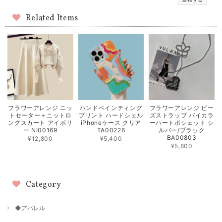
Related Items
フラワーアレンジ ニッ
ハンドペインティング
フラワーアレンジ ビー
トセーター＋ニットロ
プリント ハードシェル
ズストラップ バイカラ
ングスカート アイボリ
iPhoneケース クリア
ーハートポシェット シ
ー NI00169
TA00226
ルバー/ブラック
BA00803
¥12,800
¥5,400
¥5,800
Category
◆アパレル