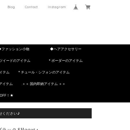
Blog
Contact
Instagram
◆ファッション小物
◆ヘアアクセサリー
 ツイードのアイテム
* ボーダーのアイテム
イテム
* チュール・シフォンのアイテム
rのアイテム
＋＋ 国内即納アイテム ＋＋
OFF！★
せください♪