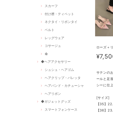
スカーフ
付け襟・ティペット
ネクタイ・リボンタイ
ベルト
レッグウェア
コサージュ
ローズ＋リ
傘
¥7,50
◆ヘアアクセサリー
シュシュ・ヘアゴム
サテンの
ヘアクリップ・バレッタ
ールと足
シーに仕
ヘアバンド・カチューシャ
ヘアリボン
[サイズ]
◆ガジェットグッズ
【35】22
スマートフォンケース
【36】23