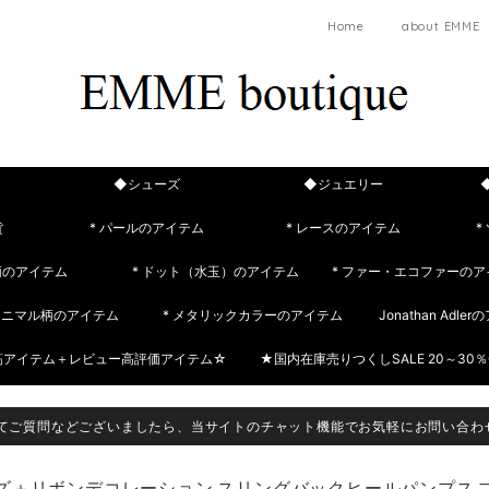
Home
about EMME
◆シューズ
◆ジュエリー
貨
* パールのアイテム
* レースのアイテム
*
柄のアイテム
* ドット（水玉）のアイテム
* ファー・エコファーのア
 アニマル柄のアイテム
* メタリックカラーのアイテム
Jonathan Adle
筋アイテム＋レビュー高評価アイテム☆
★国内在庫売りつくしSALE 20～30％
てご質問などございましたら、当サイトのチャット機能でお気軽にお問い合わ