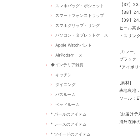
【37】23
スマホバッグ・ポシェット
【38】24
スマートフォンストラップ
【39】24
スマホグリップ・リング
ヒール高さ
パソコン・タブレットケース
・スリン
Apple Watchバンド
[カラー]
AirPodsケース
ブラック
◆インテリア雑貨
*アイボ
キッチン
[素材]
ダイニング
表地裏地
バスルーム
ソール：E
ベッドルーム
[お届け予
* パールのアイテム
海外在庫
* レースのアイテム
* ツイードのアイテム