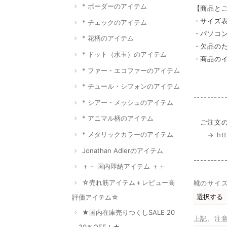
* ボーダーのアイテム
【商品と
・サイズ
* チェックのアイテム
・パソコ
* 花柄のアイテム
・欠品の
* ドット（水玉）のアイテム
・商品の
* ファー・エコファーのアイテム
* チュール・シフォンのアイテム
---------
* シアー・メッシュのアイテム
* アニマル柄のアイテム
ご注文の
* メタリックカラーのアイテム
→
ht
Jonathan Adlerのアイテム
---------
＋＋ 国内即納アイテム ＋＋
☆売れ筋アイテム＋レビュー高
靴のサイ
評価アイテム☆
★国内在庫売りつくしSALE 20
上記、注