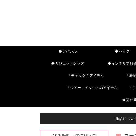
◆アパレル
◆バッグ
◆ガジェットグッズ
◆インテリア雑
* チェックのアイテム
* 花
* シアー・メッシュのアイテム
*
☆売れ
商品につい
7,000円以上のご購入で