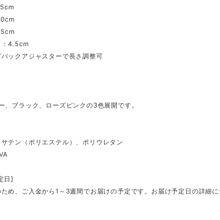
.5cm
.0cm
.5cm
：4.5cm
グバックアジャスターで長さ調整可
リー、ブラック、ローズピンクの3色展開です。
：サテン（ポリエステル）、ポリウレタン
VA
定日]
のため、ご入金から1～3週間でお届けの予定です。お届け予定日の詳細